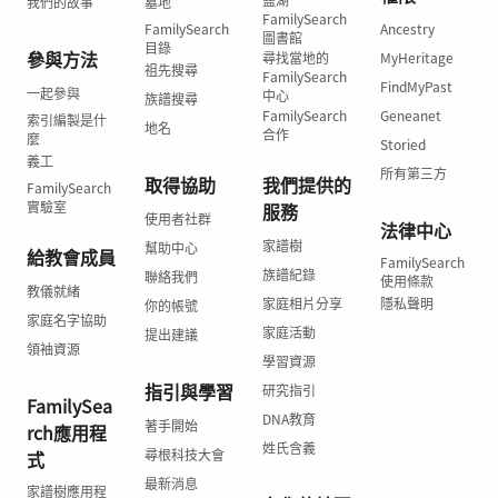
我們的故事
墓地
FamilySearch
FamilySearch
Ancestry
圖書館
目錄
參與方法
尋找當地的
MyHeritage
祖先搜尋
FamilySearch
FindMyPast
一起參與
中心
族譜搜尋
FamilySearch
Geneanet
索引編製是什
地名
合作
麼
Storied
義工
所有第三方
取得協助
我們提供的
FamilySearch
實驗室
服務
使用者社群
法律中心
家譜樹
幫助中心
給教會成員
FamilySearch
族譜紀錄
聯絡我們
使用條款
教儀就緒
家庭相片分享
隱私聲明
你的帳號
家庭名字協助
家庭活動
提出建議
領袖資源
學習資源
指引與學習
研究指引
FamilySea
DNA教育
著手開始
rch應用程
姓氏含義
尋根科技大會
式
最新消息
家譜樹應用程