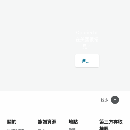
Oppriecht
在美國很常
見。
進一步了解OPPRIECHT
較少
關於
族譜資源
地點
第三方存取
權限
鹽湖