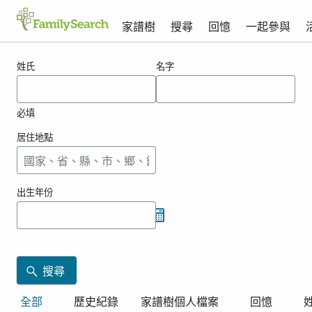
家譜樹
搜尋
回憶
一起參與
oppriecht的搜尋結果
姓氏
名字
必填
居住地點
出生年份
搜尋
全部
歷史紀錄
家譜樹個人檔案
回憶