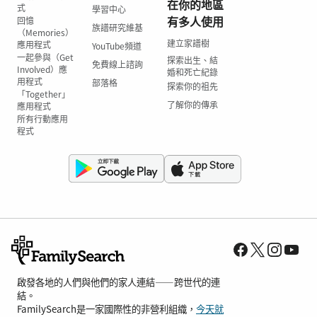
在你的地區
式
學習中心
有多人使用
回憶
族譜研究維基
（Memories）
建立家譜樹
應用程式
YouTube頻道
一起參與（Get
探索出生、結
免費線上諮詢
Involved）應
婚和死亡紀錄
用程式
部落格
探索你的祖先
「Together」
了解你的傳承
應用程式
所有行動應用
程式
啟發各地的人們與他們的家人連結——跨世代的連
結。
FamilySearch是一家國際性的非營利組織，
今天就