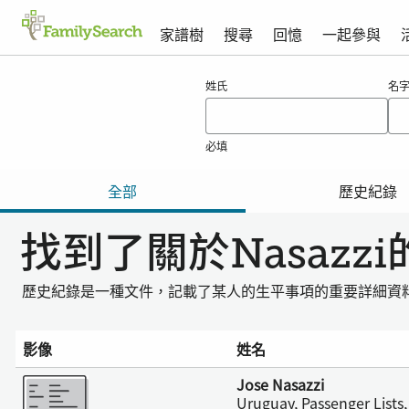
家譜樹
搜尋
回憶
一起參與
nasazzi的搜尋結果
姓氏
名
必填
全部
歷史紀錄
找到了關於Nasazz
歷史紀錄是一種文件，記載了某人的生平事項的重要詳細資
影像
姓名
更多
Jose Nasazzi
Uruguay, Passenger Lists