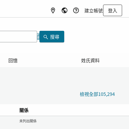
建立帳號
登入
搜尋
回憶
姓氏資料
檢視全部105,294
關係
未列出關係