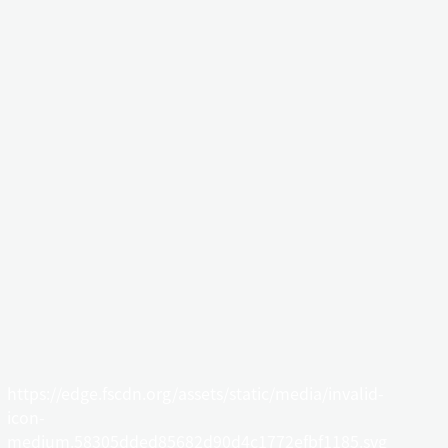
https://edge.fscdn.org/assets/static/media/invalid-
icon-
medium.58305dded85682d90d4c1772efbf1185.svg