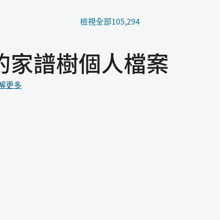
檢視全部105,294
i的家譜樹個人檔案
解更多