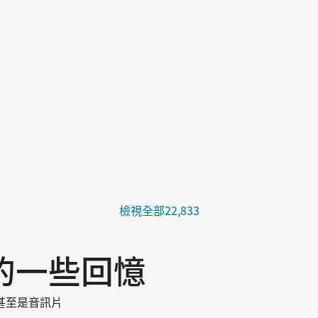
檢視全部22,833
i的一些回憶
甚至是音訊片