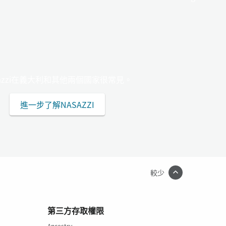
sazzi在義大利和其他兩個國家很常見。
進一步了解NASAZZI
較少
第三方存取權限
Ancestry