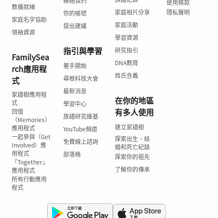
聯絡我們
使用條款
教儀就緒
家庭相片分享
隱私聲明
你的帳號
家庭名字協助
家庭活動
提出建議
領袖資源
學習資源
指引與學習
研究指引
FamilySea
DNA教育
著手開始
rch應用程
姓氏含義
尋根科技大會
式
最新消息
家譜樹應用程
在你的地區
式
學習中心
有多人使用
回憶
族譜研究維基
（Memories）
建立家譜樹
應用程式
YouTube頻道
一起參與（Get
探索出生、結
免費線上諮詢
Involved）應
婚和死亡紀錄
用程式
部落格
探索你的祖先
「Together」
了解你的傳承
應用程式
所有行動應用
程式