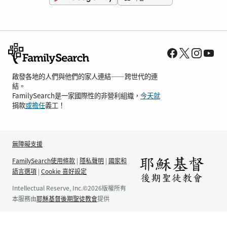
啟發各地的人們與他們的家人連結——跨世代的連
結。
FamilySearch是一家國際性的非營利組織，
今天就
捐款
或擔任
義工！
無障礙支援
FamilySearch使用條款
|
隱私聲明
|
國家和
語言選項
|
Cookie 喜好設定
Intellectual Reserve, Inc.©2026版權所有
本服務由
耶穌基督後期聖徒教會
提供