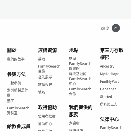
較少
關於
族譜資源
地點
第三方存取
權限
鹽湖
我們的故事
墓地
FamilySearch
FamilySearch
Ancestry
圖書館
目錄
參與方法
尋找當地的
MyHeritage
祖先搜尋
FamilySearch
FindMyPast
一起參與
中心
族譜搜尋
FamilySearch
Geneanet
索引編製是什
地名
合作
麼
Storied
義工
所有第三方
取得協助
我們提供的
FamilySearch
實驗室
服務
使用者社群
法律中心
家譜樹
幫助中心
給教會成員
FamilySearch
族譜紀錄