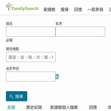
家譜樹
搜尋
回憶
一起參與
hranik的搜尋結果
姓氏
名字
必填
居住地點
出生年份
搜尋
全部
歷史紀錄
家譜樹個人檔案
回憶