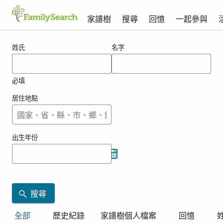
家譜樹
搜尋
回憶
一起參與
goeble的搜尋結果
姓氏
名字
必填
居住地點
出生年份
搜尋
全部
歷史紀錄
家譜樹個人檔案
回憶