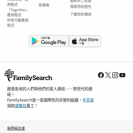
婚和死亡紀錄
用程式
部落格
探索你的祖先
「Together」
了解你的傳承
應用程式
所有行動應用
程式
啟發各地的人們與他們的家人連結——跨世代的連
結。
FamilySearch是一家國際性的非營利組織，
今天就
捐款
或擔任
義工！
無障礙支援