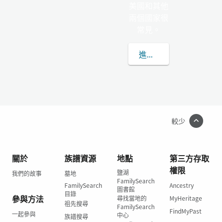
美國和其他
兩個國家很
常見。
進一步了解GOEBLE
較少
關於
族譜資源
地點
第三方存取
權限
鹽湖
我們的故事
墓地
FamilySearch
FamilySearch
Ancestry
圖書館
目錄
參與方法
尋找當地的
MyHeritage
祖先搜尋
FamilySearch
FindMyPast
一起參與
中心
族譜搜尋