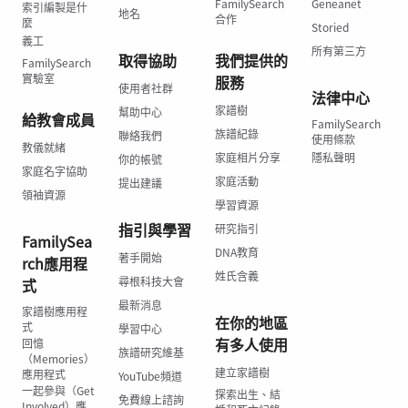
FamilySearch
Geneanet
索引編製是什
地名
合作
麼
Storied
義工
所有第三方
取得協助
我們提供的
FamilySearch
實驗室
服務
使用者社群
法律中心
家譜樹
幫助中心
給教會成員
FamilySearch
族譜紀錄
聯絡我們
使用條款
教儀就緒
家庭相片分享
隱私聲明
你的帳號
家庭名字協助
家庭活動
提出建議
領袖資源
學習資源
指引與學習
研究指引
FamilySea
DNA教育
著手開始
rch應用程
姓氏含義
尋根科技大會
式
最新消息
家譜樹應用程
在你的地區
式
學習中心
有多人使用
回憶
族譜研究維基
（Memories）
建立家譜樹
應用程式
YouTube頻道
一起參與（Get
探索出生、結
免費線上諮詢
Involved）應