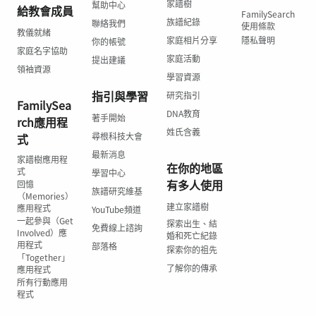
家譜樹
幫助中心
給教會成員
FamilySearch
族譜紀錄
聯絡我們
使用條款
教儀就緒
家庭相片分享
隱私聲明
你的帳號
家庭名字協助
家庭活動
提出建議
領袖資源
學習資源
指引與學習
研究指引
FamilySea
DNA教育
著手開始
rch應用程
姓氏含義
尋根科技大會
式
最新消息
家譜樹應用程
在你的地區
式
學習中心
有多人使用
回憶
族譜研究維基
（Memories）
建立家譜樹
應用程式
YouTube頻道
一起參與（Get
探索出生、結
免費線上諮詢
Involved）應
婚和死亡紀錄
用程式
部落格
探索你的祖先
「Together」
了解你的傳承
應用程式
所有行動應用
程式