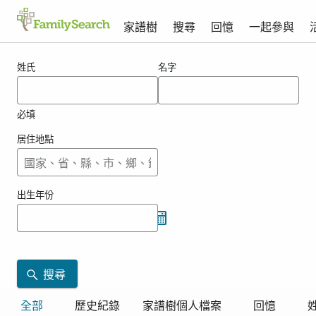
家譜樹
搜尋
回憶
一起參與
filppu的搜尋結果
姓氏
名字
必填
居住地點
出生年份
搜尋
全部
歷史紀錄
家譜樹個人檔案
回憶