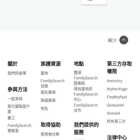
較少
關於
族譜資源
地點
第三方存取
權限
鹽湖
我們的故事
墓地
FamilySearch
FamilySearch
Ancestry
圖書館
目錄
參與方法
尋找當地的
MyHeritage
祖先搜尋
FamilySearch
FindMyPast
一起參與
中心
族譜搜尋
FamilySearch
Geneanet
索引編製是什
地名
合作
麼
Storied
義工
所有第三方
取得協助
我們提供的
FamilySearch
實驗室
服務
使用者社群
法律中心