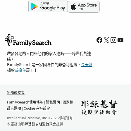
啟發各地的人們與他們的家人連結——跨世代的連
結。
FamilySearch是一家國際性的非營利組織，
今天就
捐款
或擔任
義工！
無障礙支援
FamilySearch使用條款
|
隱私聲明
|
國家和
語言選項
|
Cookie 喜好設定
Intellectual Reserve, Inc.©2026版權所有
本服務由
耶穌基督後期聖徒教會
提供