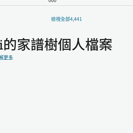
000
檢視全部4,441
mi的家譜樹個人檔案
解更多