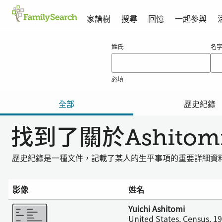
家譜樹
搜尋
回憶
一起參與
ashitomi的搜尋結果
姓氏
名
必填
全部
歷史紀錄
找到了關於Ashito
歷史紀錄是一種文件，記載了某人的生平事項的重要詳細資
影像
姓名
更多
Yuichi Ashitomi
United States, Census, 1