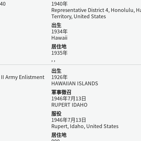
940
1940年
Representative District 4, Honolulu, H
Territory, United States
出生
1934年
Hawaii
居住地
1935年
, ,
出生
 II Army Enlistment
1926年
HAWAIIAN ISLANDS
軍事徵召
1946年7月13日
RUPERT IDAHO
服役
1946年7月13日
Rupert, Idaho, United States
居住地