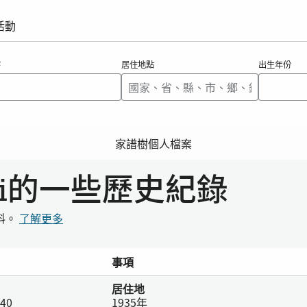
活動
字
居住地點
出生年份
家譜樹個人檔案
mi的一些歷史紀錄
料。
了解更多
事項
居住地
940
1935年