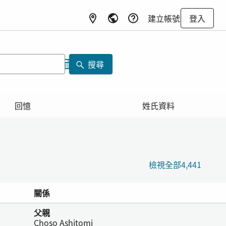
建立帳號
登入
搜尋
回憶
姓氏資料
檢視全部4,441
關係
父親
Choso Ashitomi