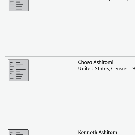
更多
Choso Ashitomi
United States, Census, 1
更多
Kenneth Ashitomi