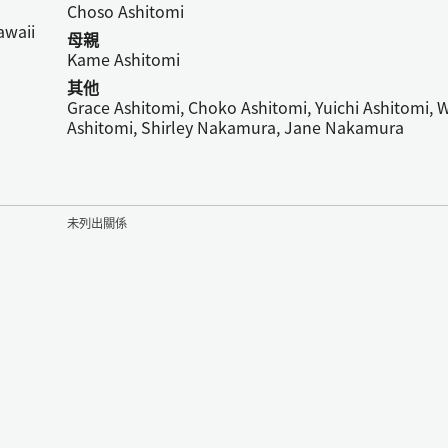
Choso Ashitomi
awaii
母親
Kame Ashitomi
其他
Grace Ashitomi, Choko Ashitomi, Yuichi Ashitomi, W
Ashitomi, Shirley Nakamura, Jane Nakamura
未列出關係