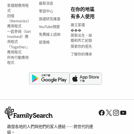
最新消息
家譜樹應用程
在你的地區
式
學習中心
有多人使用
回憶
族譜研究維基
（Memories）
建立家譜
應用程式
YouTube頻道
���
一起參與（Get
免費線上諮詢
探索出生、結
Involved）應
婚和死亡紀錄
用程式
部落格
探索你的祖先
「Together」
應用程式
了解你的傳承
所有行動應用
程式
啟發各地的人們與他們的家人連結——跨世代的連
結。