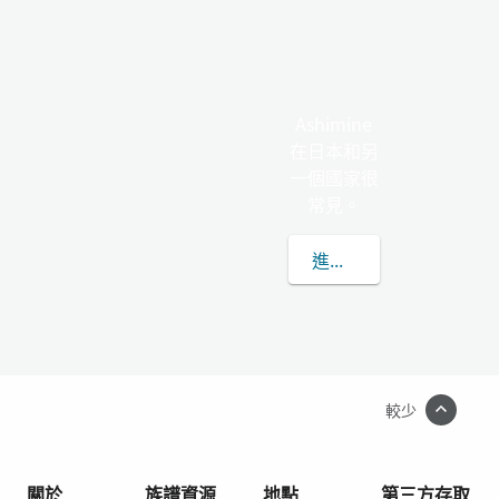
Ashimine
在日本和另
一個國家很
常見。
進一步了解ASHIMINE
較少
關於
族譜資源
地點
第三方存取