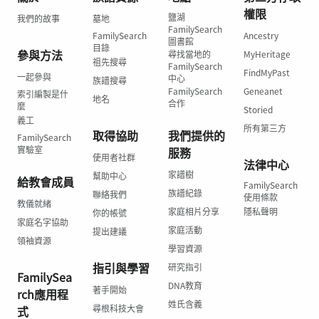
權限
鹽湖
我們的故事
墓地
FamilySearch
FamilySearch
Ancestry
圖書館
目錄
參與方法
尋找當地的
MyHeritage
祖先搜尋
FamilySearch
FindMyPast
一起參與
中心
族譜搜尋
FamilySearch
Geneanet
索引編製是什
地名
合作
麼
Storied
義工
所有第三方
取得協助
我們提供的
FamilySearch
實驗室
服務
使用者社群
法律中心
家譜樹
幫助中心
給教會成員
FamilySearch
族譜紀錄
聯絡我們
使用條款
教儀就緒
家庭相片分享
隱私聲明
你的帳號
家庭名字協助
家庭活動
提出建議
領袖資源
學習資源
指引與學習
研究指引
FamilySea
DNA教育
著手開始
rch應用程
姓氏含義
尋根科技大會
式