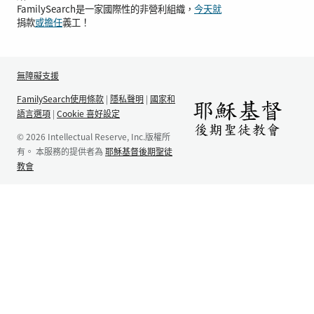
FamilySearch是一家國際性的非營利組織，
今天就
捐款
或擔任
義工！
無障礙支援
FamilySearch使用條款
|
隱私聲明
|
國家和
語言選項
|
Cookie 喜好設定
© 2026 Intellectual Reserve, Inc.版權所
有。 本服務的提供者為
耶穌基督後期聖徒
教會