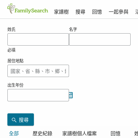
家譜樹
搜尋
回憶
一起參與
ashimine的搜尋結果
姓氏
名字
必填
居住地點
出生年份
搜尋
全部
歷史紀錄
家譜樹個人檔案
回憶