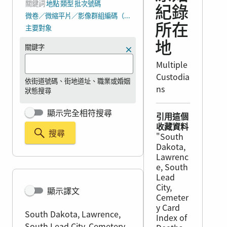
關鍵詞
地點
類型
批次號碼
紀錄
微卷／微縮平片／影像群組編碼（DGS）
主要對象
所在
地
關鍵字
Multiple
Custodia
依街道號碼、街地道址、職業或婚姻
ns
狀態搜尋
顯示完全相符搜尋
引用這個
收藏資料
搜尋
"South
Dakota,
Lawrenc
e, South
Lead
City,
顯示譯文
Cemeter
y Card
South Dakota, Lawrence,
Index of
South Lead City, Cemetery