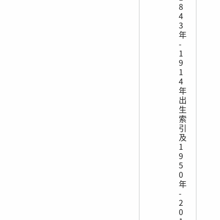
8
4
3
年
-
1
9
1
4
年
出
生
索
引
及
1
9
5
0
年
-
2
0