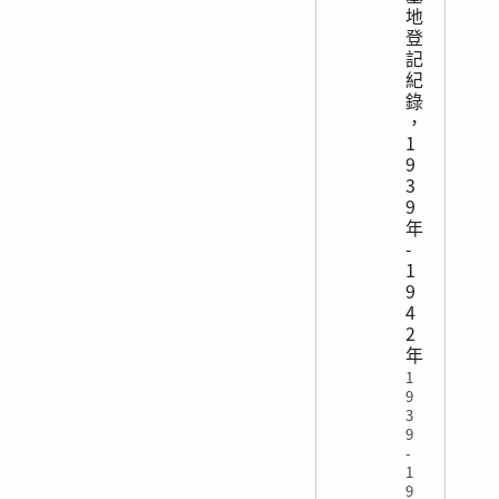
地
登
記
紀
錄
，
1
9
3
9
年
-
1
9
4
2
年
1
9
3
9
-
1
9