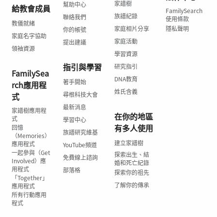
家譜樹
幫助中心
給教會成員
FamilySearch
族譜紀錄
聯絡我們
使用條款
教儀就緒
家庭相片分享
隱私聲明
你的帳號
家庭名字協助
家庭活動
提出建議
領袖資源
學習資源
指引與學習
研究指引
FamilySea
DNA教育
著手開始
rch應用程
姓氏含義
尋根科技大會
式
最新消息
家譜樹應用程
在你的地區
式
學習中心
有多人使用
回憶
族譜研究維基
（Memories）
建立家譜樹
應用程式
YouTube頻道
一起參與（Get
探索出生、結
免費線上諮詢
Involved）應
婚和死亡紀錄
用程式
部落格
探索你的祖先
「Together」
了解你的傳承
應用程式
所有行動應用
程式