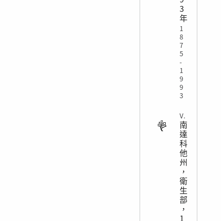
3
年
1
8
7
5
-
1
9
9
3
VITAL
南
達
科
他
州
，
衛
生
部
，
1