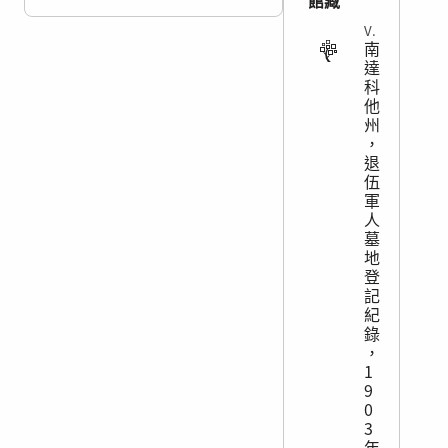
館藏
VITAL
南
達
科
他
州
，
退
伍
軍
人
墓
地
登
記
紀
錄
，
1
9
0
3
年