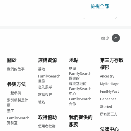
檢視全部
較少
關於
族譜資源
地點
第三方存取
權限
鹽湖
我們的故事
墓地
FamilySearch
FamilySearch
Ancestry
圖書館
目錄
參與方法
尋找當地的
MyHeritage
祖先搜尋
FamilySearch
FindMyPast
一起參與
中心
族譜搜尋
FamilySearch
Geneanet
索引編製是什
地名
合作
麼
Storied
義工
所有第三方
取得協助
我們提供的
FamilySearch
實驗室
服務
使用者社群
法律中心