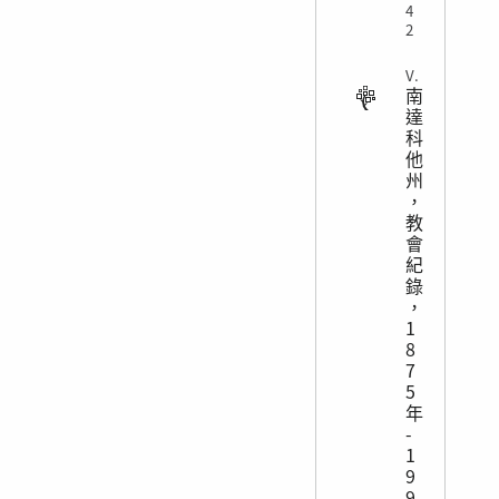
4
2
VITAL
南
達
科
他
州
，
教
會
紀
錄
，
1
8
7
5
年
-
1
9
9