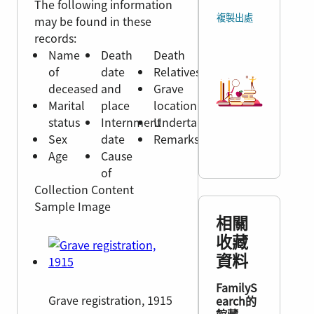
The following information
複製出處
may be found in these
records:
Name
Death
Death
of
date
Relatives
deceased
and
Grave
Marital
place
location
status
Internment
Undertaker
Sex
date
Remarks
Age
Cause
of
Collection Content
Sample Image
相關
收藏
資料
FamilyS
Grave registration, 1915
earch的