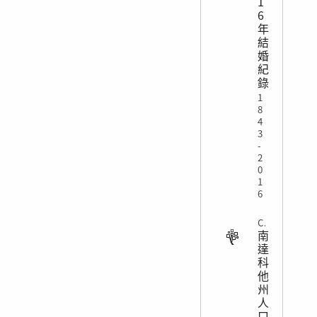
1
6
年
結
婚
紀
錄
1
8
4
3
-
2
0
1
6
CENSUS
南
達
科
他
州
人
口