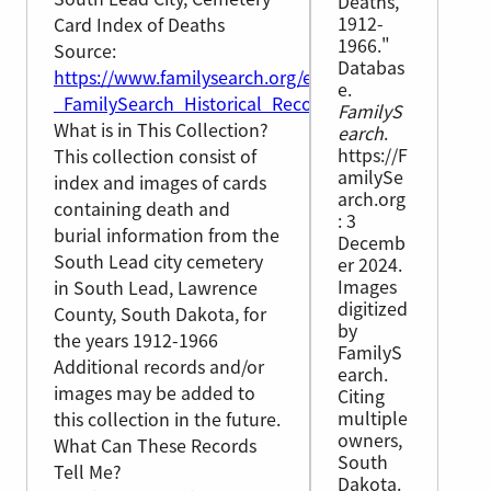
Deaths,
1912-
Card Index of Deaths
1966."
Source:
Databas
https://www.familysearch.org/en/wiki/South_Dakot
e.
_FamilySearch_Historical_Records
FamilyS
What is in This Collection?
earch
.
https://F
This collection consist of
amilySe
index and images of cards
arch.org
containing death and
: 3
burial information from the
Decemb
South Lead city cemetery
er 2024.
Images
in South Lead, Lawrence
digitized
County, South Dakota, for
by
the years 1912-1966
FamilyS
Additional records and/or
earch.
images may be added to
Citing
multiple
this collection in the future.
owners,
What Can These Records
South
Tell Me?
Dakota.