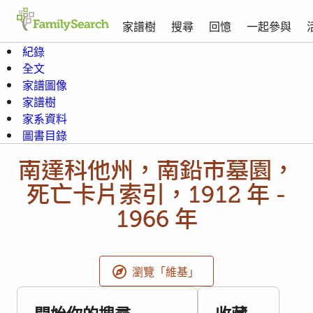
家譜樹
搜尋
回憶
一起參與
紀錄
全文
家譜圖像
家譜樹
家系資料
圖書目錄
南達科他州，南鉛市墓園，
死亡卡片索引，1912 年 -
1966 年
瀏覽「維基」