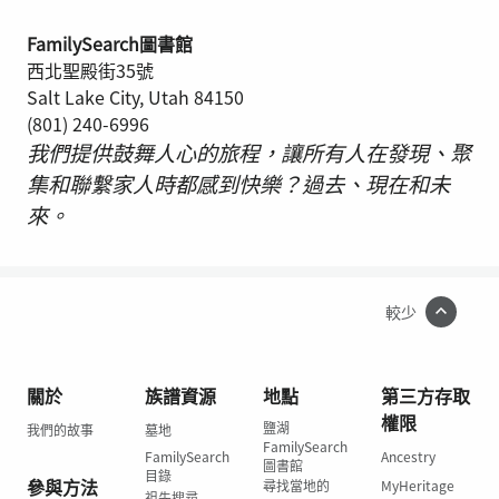
FamilySearch圖書館
西北聖殿街35號
Salt Lake City, Utah 84150
(801) 240-6996
我們提供鼓舞人心的旅程，讓所有人在發現、聚
集和聯繫家人時都感到快樂？過去、現在和未
來。
較少
關於
族譜資源
地點
第三方存取
權限
鹽湖
我們的故事
墓地
FamilySearch
FamilySearch
Ancestry
圖書館
目錄
參與方法
尋找當地的
MyHeritage
祖先搜尋