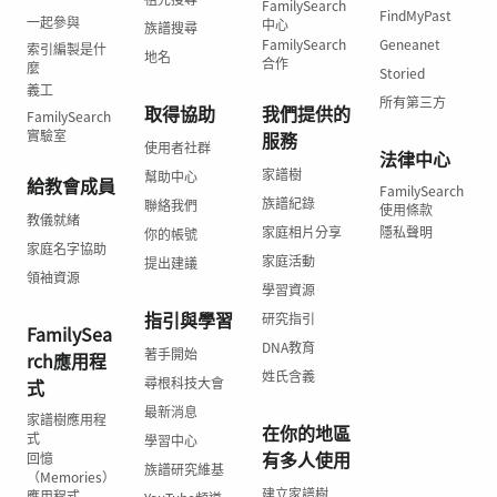
FamilySearch
FindMyPast
一起參與
中心
族譜搜尋
FamilySearch
Geneanet
索引編製是什
地名
合作
麼
Storied
義工
所有第三方
取得協助
我們提供的
FamilySearch
實驗室
服務
使用者社群
法律中心
家譜樹
幫助中心
給教會成員
FamilySearch
族譜紀錄
聯絡我們
使用條款
教儀就緒
家庭相片分享
隱私聲明
你的帳號
家庭名字協助
家庭活動
提出建議
領袖資源
學習資源
指引與學習
研究指引
FamilySea
DNA教育
著手開始
rch應用程
姓氏含義
尋根科技大會
式
最新消息
家譜樹應用程
在你的地區
式
學習中心
有多人使用
回憶
族譜研究維基
（Memories）
建立家譜樹
應用程式