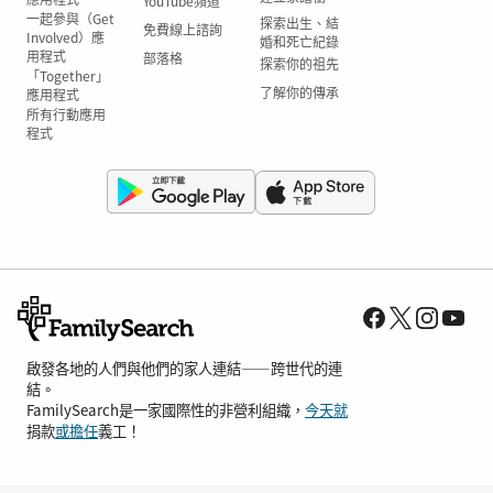
YouTube頻道
一起參與（Get
探索出生、結
免費線上諮詢
Involved）應
婚和死亡紀錄
用程式
部落格
探索你的祖先
「Together」
了解你的傳承
應用程式
所有行動應用
程式
啟發各地的人們與他們的家人連結——跨世代的連
結。
FamilySearch是一家國際性的非營利組織，
今天就
捐款
或擔任
義工！