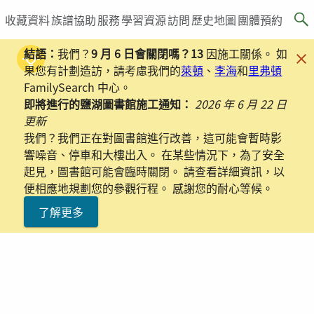
收藏資料
族譜協助
服務
學習資源
訪問
歷史地圖
團體預約
結語：
我們？
9 月 6 日會關閉嗎？13
因施工關係。 如
果您有計劃造訪，請考慮我們的
萊頓
、
李海
和
里弗頓
FamilySearch 中心。
即將進行的鹽湖圖書館施工通知：
2026 年 6 月 22 日
更新
我們？我們正在對圖書館進行改善，這可能會暫時影
響噪音、停車和大樓出入。 在某些情況下，為了安全
起見，圖書館可能會臨時關閉。 請查看詳細資訊，以
便相應地規劃您的參觀行程。 感謝您的耐心等候。
了解更多