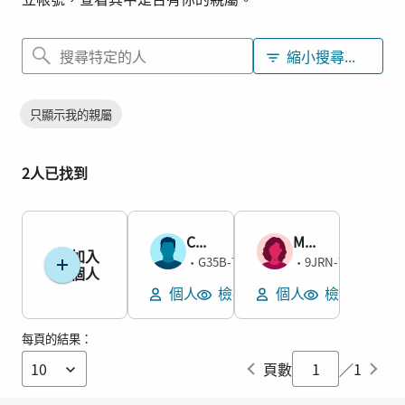
縮小搜尋範圍
只顯示我的親屬
2人已找到
Chester Hilmes
Mary Alice McCallum
加入
男
女
G35B-7RH
9JRN-7W5
1929–
•
1894–1914
•
個人
個人
檢視墓地
個人
檢視墓地
每頁的結果：
頁數
／1