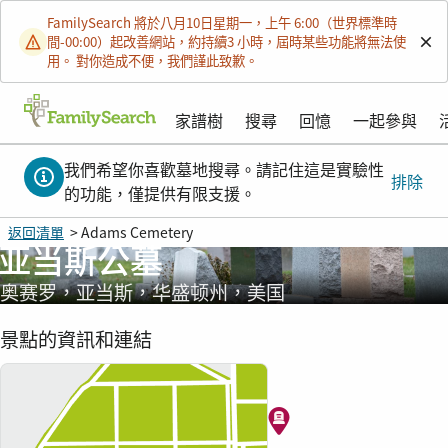
FamilySearch 將於八月10日星期一，上午 6:00（世界標準時
間-00:00）起改善網站，約持續3 小時，屆時某些功能將無法使
用。 對你造成不便，我們謹此致歉。
家譜樹
搜尋
回憶
一起參與
我們希望你喜歡墓地搜尋。請記住這是實驗性
排除
的功能，僅提供有限支援。
返回清單
> Adams Cemetery
亚当斯公墓
奥赛罗，亚当斯，华盛顿州，美国
景點的資訊和連結