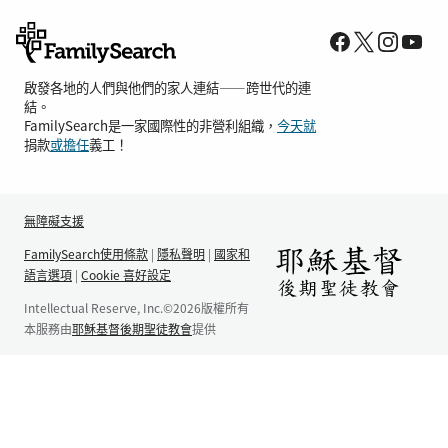
啟發各地的人們與他們的家人連結——跨世代的連
結。
FamilySearch是一家國際性的非營利組織，
今天就
捐款
或擔任
義工！
無障礙支援
FamilySearch使用條款
|
隱私聲明
|
國家和
語言選項
|
Cookie 喜好設定
Intellectual Reserve, Inc.©2026版權所有
本服務由
耶穌基督後期聖徒教會
提供