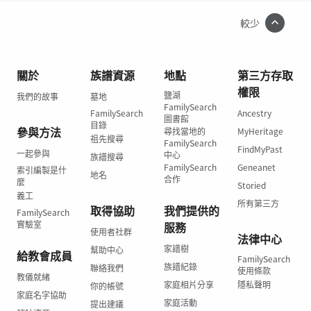
較少
關於
族譜資源
地點
第三方存取
權限
鹽湖
我們的故事
墓地
FamilySearch
FamilySearch
Ancestry
圖書館
目錄
參與方法
尋找當地的
MyHeritage
祖先搜尋
FamilySearch
FindMyPast
一起參與
中心
族譜搜尋
FamilySearch
Geneanet
索引編製是什
地名
合作
麼
Storied
義工
所有第三方
取得協助
我們提供的
FamilySearch
實驗室
服務
使用者社群
法律中心
家譜樹
幫助中心
給教會成員
FamilySearch
族譜紀錄
聯絡我們
使用條款
教儀就緒
家庭相片分享
隱私聲明
你的帳號
家庭名字協助
家庭活動
提出建議