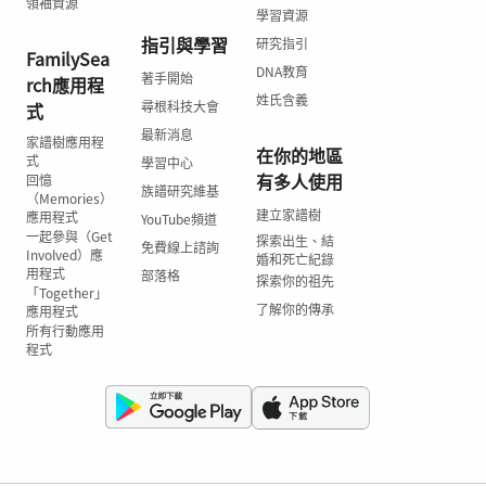
領袖資源
學習資源
指引與學習
研究指引
FamilySea
DNA教育
著手開始
rch應用程
姓氏含義
尋根科技大會
式
最新消息
家譜樹應用程
在你的地區
式
學習中心
有多人使用
回憶
族譜研究維基
（Memories）
建立家譜樹
應用程式
YouTube頻道
一起參與（Get
探索出生、結
免費線上諮詢
Involved）應
婚和死亡紀錄
用程式
部落格
探索你的祖先
「Together」
了解你的傳承
應用程式
所有行動應用
程式