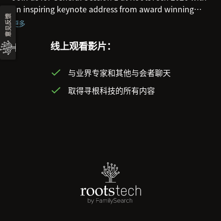
an inspiring keynote address from award winning
意见反馈
actress Marlee Matlin, FamilySearch CEO Steve
更多
Rockwood and news and updates from our platinum
sponsor Ancestry.
线上观看影片：
与业界专家和其他与会者聊天
取得寻根科技的所有内容