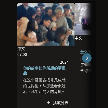
中文
此场次的语言为中
中文
什么是 FamilyS
此场次的语言为中文
07:00
FamilySearc
影片长度为07:00
2024
于帮助您探索家
本场次于2024发布
你的故事比你所想的更重
全球性组织。每
要
FamilySearc
在这个经常表扬非凡成就
工到像您一样的
的世界里，从那些看似过
会成为其中的一
着平凡生活的人的角度，
看视频并进一步
来回想他们在所爱之人心
FamilySearc
播放列表
中留下的影响。
以及我们如何凝