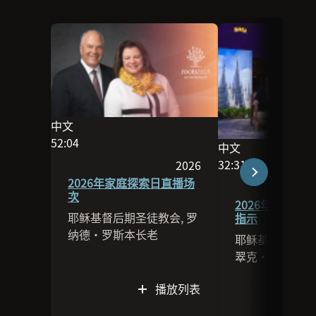
中文
此场次的语言为中文
52:04
中文
影片长度为52:04
此场次的语言为中
32:31
2026
影片长度为32:31
本场次于2026发布
2026年家庭探索日直播场
次
2026年圣殿和
耶稣基督后期圣徒教会, 罗
指示
纳德·罗斯本长老
耶稣基督后期圣徒
翠克·凯荣长老
播放列表