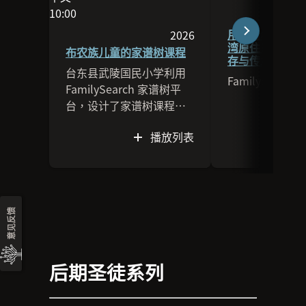
影片长度为09:28
此场次的语言为中文
10:00
影片长度为10:00
用你的名字呼唤
2026
湾原住民族的家
本场次于2026发布
布农族儿童的家谱树课程
存与传承
台东县武陵国民小学利用
FamilySearch
FamilySearch 家谱树平
台，设计了家谱树课程，
帮助布农族儿童更了解自
播放列表
己的家庭、家族、文化和
习俗。
意见反馈
后期圣徒系列