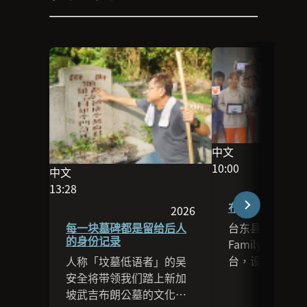
中文
此场次的语言为中
10:00
中文
影片长度为10:00
此场次的语言为中文
13:28
影片长度为13:28
布农族儿童的家
2026
本场次于2026发布
每一块墓碑都是留给后人
台东县武陵国民
的身份记录
FamilySearc
台，设计了家谱
人称「坟墓低语者」的吴
帮助布农族儿童
安全将带领我们踏上新加
己的家庭、家族
坡武吉布朗公墓的文化之