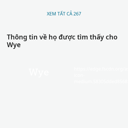
XEM TẤT CẢ 267
Thông tin về họ được tìm thấy cho
Wye
https://edge.fscdn.org/as
Wye
icon-
medium.58305dded85682