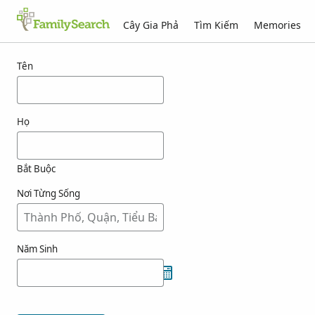
Cây Gia Phả
Tìm Kiếm
Memories
Kết quả cho wye
Tên
Họ
Bắt Buộc
Nơi Từng Sống
Năm Sinh