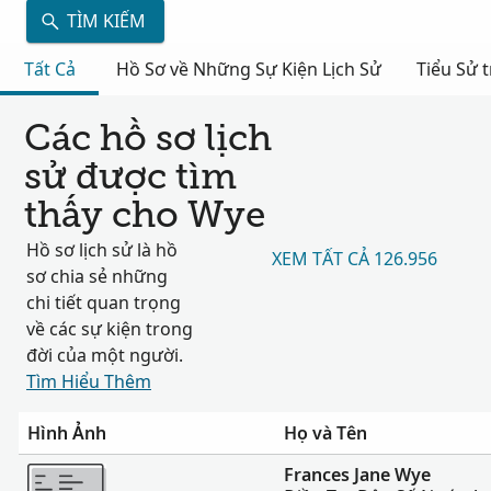
TÌM KIẾM
Tất Cả
Hồ Sơ về Những Sự Kiện Lịch Sử
Tiểu Sử 
Các hồ sơ lịch
sử được tìm
thấy cho Wye
Hồ sơ lịch sử là hồ
XEM TẤT CẢ 126.956
sơ chia sẻ những
chi tiết quan trọng
về các sự kiện trong
đời của một người.
Tìm Hiểu Thêm
Hình Ảnh
Họ và Tên
Nhiều Hơn
Frances Jane Wye