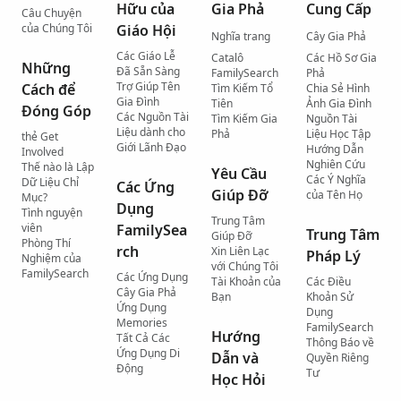
Hữu của
Gia Phả
Cung Cấp
Câu Chuyện
của Chúng Tôi
Giáo Hội
Nghĩa trang
Cây Gia Phả
Các Giáo Lễ
Catalô
Các Hồ Sơ Gia
Những
Đã Sẵn Sàng
FamilySearch
Phả
Trợ Giúp Tên
Cách để
Tìm Kiếm Tổ
Chia Sẻ Hình
Gia Đình
Tiên
Ảnh Gia Đình
Đóng Góp
Các Nguồn Tài
Tìm Kiếm Gia
Nguồn Tài
Liệu dành cho
Phả
Liệu Học Tập
thẻ Get
Giới Lãnh Đạo
Hướng Dẫn
Involved
Nghiên Cứu
Thế nào là Lập
Yêu Cầu
Các Ý Nghĩa
Dữ Liệu Chỉ
Các Ứng
Giúp Đỡ
của Tên Họ
Mục?
Dụng
Tình nguyện
Trung Tâm
viên
FamilySea
Trung Tâm
Giúp Đỡ
Phòng Thí
rch
Xin Liên Lạc
Pháp Lý
Nghiệm của
với Chúng Tôi
FamilySearch
Các Ứng Dụng
Tài Khoản của
Các Điều
Cây Gia Phả
Bạn
Khoản Sử
Ứng Dụng
Dụng
Memories
FamilySearch
Hướng
Tất Cả Các
Thông Báo về
Ứng Dụng Di
Dẫn và
Quyền Riêng
Động
Tư
Học Hỏi