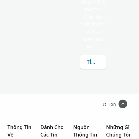
Wye thông
thưởng
được tìm
thấy ở Anh
và hai
quốc gia
khác.
TÌM HIỂU THÊM VỀ W
Ít Hơn
Thông Tin
Dành Cho
Nguồn
Những Gì
Về
Các Tín
Thông Tin
Chúng Tôi