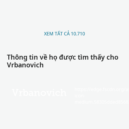
XEM TẤT CẢ 10.710
Thông tin về họ được tìm thấy cho
Vrbanovich
https://edge.fscdn.org/as
Vrbanovich
icon-
medium.58305dded85682