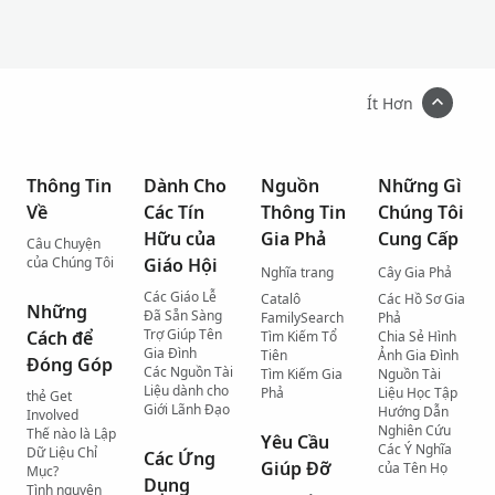
Ít Hơn
Thông Tin
Dành Cho
Nguồn
Những Gì
Về
Các Tín
Thông Tin
Chúng Tôi
Hữu của
Gia Phả
Cung Cấp
Câu Chuyện
của Chúng Tôi
Giáo Hội
Nghĩa trang
Cây Gia Phả
Các Giáo Lễ
Catalô
Các Hồ Sơ Gia
Những
Đã Sẵn Sàng
FamilySearch
Phả
Trợ Giúp Tên
Cách để
Tìm Kiếm Tổ
Chia Sẻ Hình
Gia Đình
Tiên
Ảnh Gia Đình
Đóng Góp
Các Nguồn Tài
Tìm Kiếm Gia
Nguồn Tài
Liệu dành cho
Phả
Liệu Học Tập
thẻ Get
Giới Lãnh Đạo
Hướng Dẫn
Involved
Nghiên Cứu
Thế nào là Lập
Yêu Cầu
Các Ý Nghĩa
Dữ Liệu Chỉ
Các Ứng
Giúp Đỡ
của Tên Họ
Mục?
Dụng
Tình nguyện