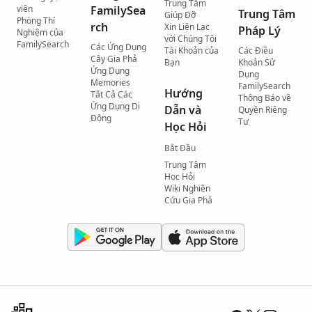
Trung Tâm
viên
FamilySea
Trung Tâm
Giúp Đỡ
Phòng Thí
rch
Xin Liên Lạc
Pháp Lý
Nghiệm của
với Chúng Tôi
FamilySearch
Các Ứng Dụng
Tài Khoản của
Các Điều
Cây Gia Phả
Bạn
Khoản Sử
Ứng Dụng
Dụng
Memories
FamilySearch
Hướng
Tất Cả Các
Thông Báo về
Ứng Dụng Di
Dẫn và
Quyền Riêng
Động
Tư
Học Hỏi
Bắt Đầu
Trung Tâm
Học Hỏi
Wiki Nghiên
Cứu Gia Phả