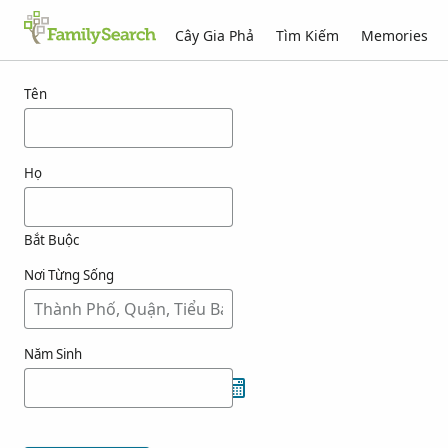
Cây Gia Phả
Tìm Kiếm
Memories
Kết quả cho vrbanovich
Tên
Họ
Bắt Buộc
Nơi Từng Sống
Năm Sinh