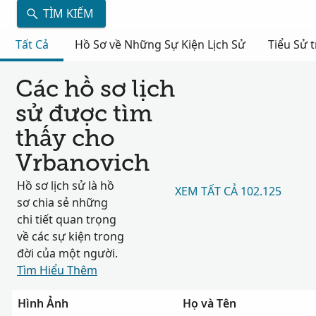
TÌM KIẾM
Tất Cả
Hồ Sơ về Những Sự Kiện Lịch Sử
Tiểu Sử 
Các hồ sơ lịch
sử được tìm
thấy cho
Vrbanovich
Hồ sơ lịch sử là hồ
XEM TẤT CẢ 102.125
sơ chia sẻ những
chi tiết quan trọng
về các sự kiện trong
đời của một người.
Tìm Hiểu Thêm
Hình Ảnh
Họ và Tên