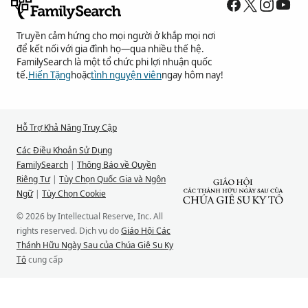
Truyền cảm hứng cho mọi người ở khắp mọi nơi
để kết nối với gia đình họ—qua nhiều thế hệ.
FamilySearch là một tổ chức phi lợi nhuận quốc
tế.
Hiến Tặng
hoặc
tình nguyện viên
ngay hôm nay!
Hỗ Trợ Khả Năng Truy Cập
Các Điều Khoản Sử Dụng
FamilySearch
|
Thông Báo về Quyền
Riêng Tư
|
Tùy Chọn Quốc Gia và Ngôn
Ngữ
|
Tùy Chọn Cookie
© 2026 by Intellectual Reserve, Inc. All
rights reserved. Dịch vụ do
Giáo Hội Các
Thánh Hữu Ngày Sau của Chúa Giê Su Ky
Tô
cung cấp