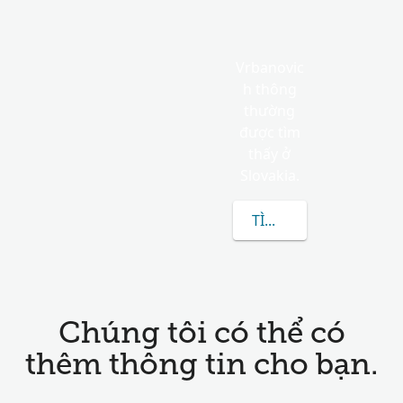
Vrbanovic
h thông
thường
được tìm
thấy ở
Slovakia.
TÌM HIỂU THÊM VỀ V
Chúng tôi có thể có
thêm thông tin cho bạn.