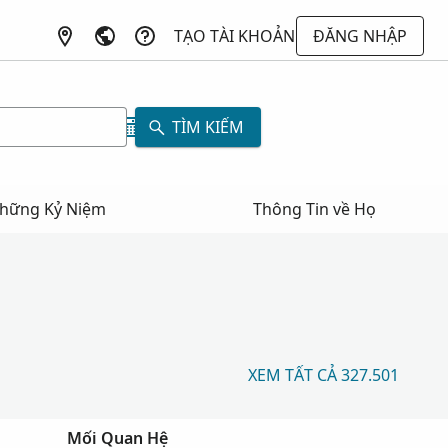
TẠO TÀI KHOẢN
ĐĂNG NHẬP
TÌM KIẾM
hững Kỷ Niệm
Thông Tin về Họ
XEM TẤT CẢ 327.501
Mối Quan Hệ