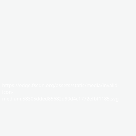
https://edge.fscdn.org/assets/static/media/invalid-
icon-
medium.58305dded85682d90d4c1772efbf1185.svg