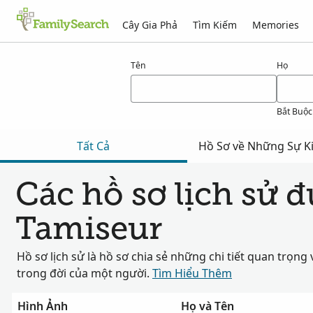
Cây Gia Phả
Tìm Kiếm
Memories
Kết quả cho tamiseur
Tên
Họ
Bắt Buộc
Tất Cả
Hồ Sơ về Những Sự Ki
Các hồ sơ lịch sử 
Tamiseur
Hồ sơ lịch sử là hồ sơ chia sẻ những chi tiết quan trọng 
trong đời của một người.
Tìm Hiểu Thêm
Hình Ảnh
Họ và Tên