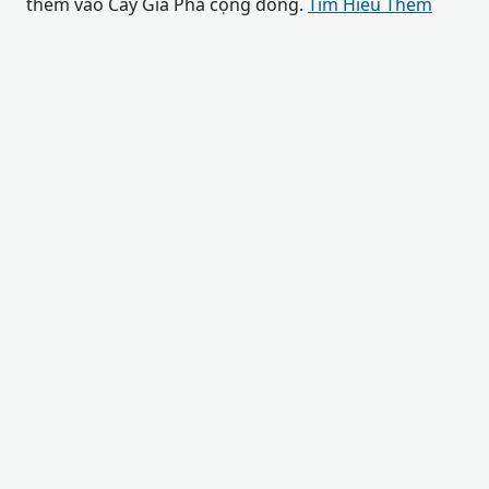
thêm vào Cây Gia Phả cộng đồng.
Tìm Hiểu Thêm