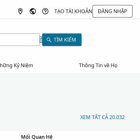
TẠO TÀI KHOẢN
ĐĂNG NHẬP
TÌM KIẾM
hững Kỷ Niệm
Thông Tin về Họ
XEM TẤT CẢ 20.032
Mối Quan Hệ