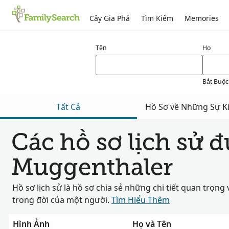
Cây Gia Phả
Tìm Kiếm
Memories
Kết quả cho muggenthaler
Tên
Họ
Bắt Buộc
Tất Cả
Hồ Sơ về Những Sự Ki
Các hồ sơ lịch sử 
Muggenthaler
Hồ sơ lịch sử là hồ sơ chia sẻ những chi tiết quan trọng 
trong đời của một người.
Tìm Hiểu Thêm
Hình Ảnh
Họ và Tên