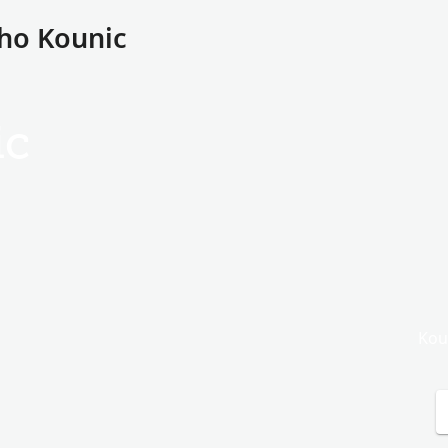
cho Kounic
ic
Kou