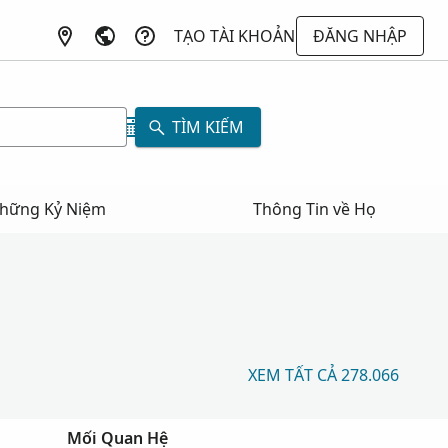
TẠO TÀI KHOẢN
ĐĂNG NHẬP
TÌM KIẾM
hững Kỷ Niệm
Thông Tin về Họ
XEM TẤT CẢ 278.066
Mối Quan Hệ