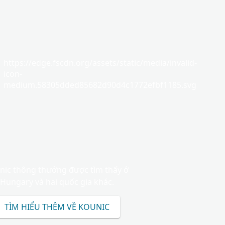
https://edge.fscdn.org/assets/static/media/invalid-
icon-
medium.58305dded85682d90d4c1772efbf1185.svg
nic thông thưởng được tìm thấy ở
Hungary và hai quốc gia khác.
TÌM HIỂU THÊM VỀ KOUNIC