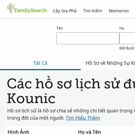
Cây Gia Phả
Tìm Kiếm
Memories
Kết quả cho kounic
Tên
Họ
Bắt Buộc
Tất Cả
Hồ Sơ về Những Sự Ki
Các hồ sơ lịch sử 
Kounic
Hồ sơ lịch sử là hồ sơ chia sẻ những chi tiết quan trọng 
trong đời của một người.
Tìm Hiểu Thêm
Hình Ảnh
Họ và Tên