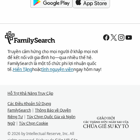
Truyền cảm hứng cho mọi người ở khắp mọi nơi
để kết nối với gia đình họ—qua nhiều thế hệ.
FamilySearch là một tổ chức phi lợi nhuận quốc
tế.
Hiến Tặng
hoặc
tình nguyện viên
ngay hôm nay!
Hỗ Trợ Khả Năng Truy Cập
Các Điều Khoản Sử Dụng
FamilySearch
|
Thông Báo về Quyền
Riêng Tư
|
Tùy Chọn Quốc Gia và Ngôn
Ngữ
|
Tùy Chọn Cookie
© 2026 by Intellectual Reserve, Inc. All