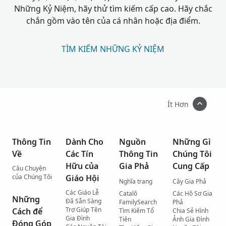
Những Kỷ Niệm, hãy thử tìm kiếm cấp cao. Hãy chắc
chắn gồm vào tên của cá nhân hoặc địa điểm.
TÌM KIẾM NHỮNG KỶ NIỆM
Ít Hơn
Thông Tin
Dành Cho
Nguồn
Những Gì
Về
Các Tín
Thông Tin
Chúng Tôi
Hữu của
Gia Phả
Cung Cấp
Câu Chuyện
của Chúng Tôi
Giáo Hội
Nghĩa trang
Cây Gia Phả
Các Giáo Lễ
Catalô
Các Hồ Sơ Gia
Những
Đã Sẵn Sàng
FamilySearch
Phả
Trợ Giúp Tên
Cách để
Tìm Kiếm Tổ
Chia Sẻ Hình
Gia Đình
Tiên
Ảnh Gia Đình
Đóng Góp