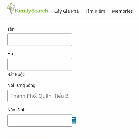
Cây Gia Phả
Tìm Kiếm
Memories
Kết quả cho hrehova
Tên
Họ
Bắt Buộc
Nơi Từng Sống
Năm Sinh