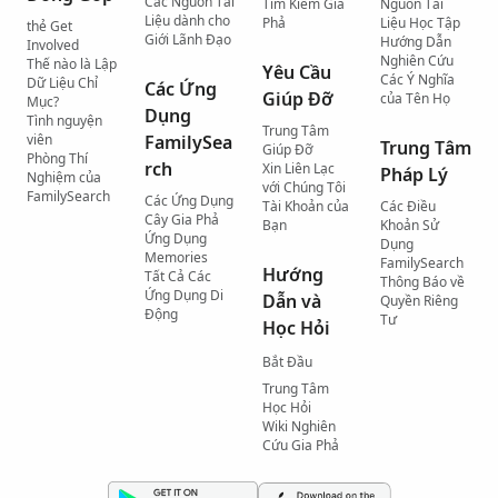
Các Nguồn Tài
Tìm Kiếm Gia
Nguồn Tài
Liệu dành cho
Phả
Liệu Học Tập
thẻ Get
Giới Lãnh Đạo
Hướng Dẫn
Involved
Nghiên Cứu
Thế nào là Lập
Yêu Cầu
Các Ý Nghĩa
Dữ Liệu Chỉ
Các Ứng
Giúp Đỡ
của Tên Họ
Mục?
Dụng
Tình nguyện
Trung Tâm
viên
FamilySea
Trung Tâm
Giúp Đỡ
Phòng Thí
rch
Xin Liên Lạc
Pháp Lý
Nghiệm của
với Chúng Tôi
FamilySearch
Các Ứng Dụng
Tài Khoản của
Các Điều
Cây Gia Phả
Bạn
Khoản Sử
Ứng Dụng
Dụng
Memories
FamilySearch
Hướng
Tất Cả Các
Thông Báo về
Ứng Dụng Di
Dẫn và
Quyền Riêng
Động
Tư
Học Hỏi
Bắt Đầu
Trung Tâm
Học Hỏi
Wiki Nghiên
Cứu Gia Phả