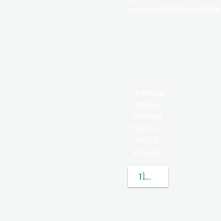
medium.58305dded85682
Hrehova
thông
thường
được tìm
thấy ở
Slovakia.
TÌM HIỂU THÊM VỀ H