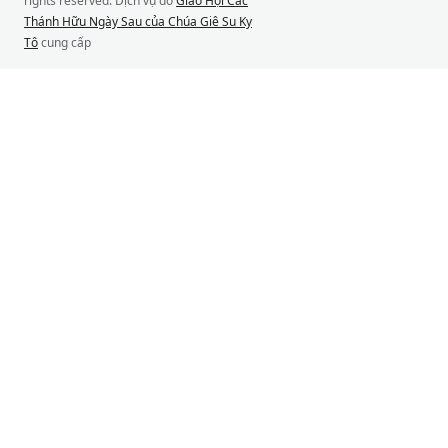
rights reserved. Dịch vụ do
Giáo Hội Các
Thánh Hữu Ngày Sau của Chúa Giê Su Ky
Tô
cung cấp