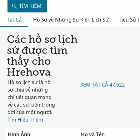
TÌM KIẾM
Tất Cả
Hồ Sơ về Những Sự Kiện Lịch Sử
Tiểu Sử 
Các hồ sơ lịch
sử được tìm
thấy cho
Hrehova
Hồ sơ lịch sử là hồ
XEM TẤT CẢ 47.622
sơ chia sẻ những
chi tiết quan trọng
về các sự kiện trong
đời của một người.
Tìm Hiểu Thêm
Hình Ảnh
Họ và Tên