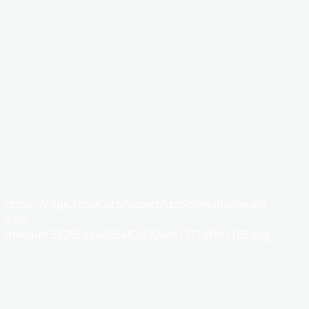
https://edge.fscdn.org/assets/static/media/invalid-
icon-
medium.58305dded85682d90d4c1772efbf1185.svg