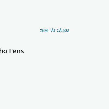
XEM TẤT CẢ 602
cho Fens
s