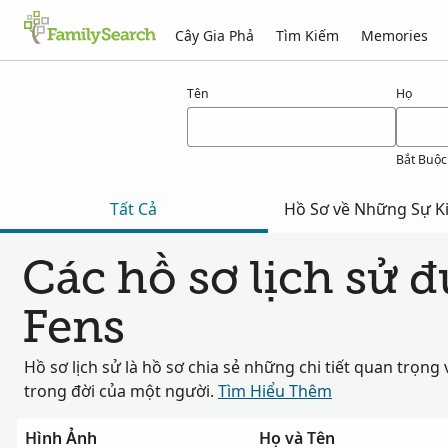
Cây Gia Phả
Tìm Kiếm
Memories
Kết quả cho fens
Tên
Họ
Bắt Buộc
Tất Cả
Hồ Sơ về Những Sự Ki
Các hồ sơ lịch sử 
Fens
Hồ sơ lịch sử là hồ sơ chia sẻ những chi tiết quan trọng 
trong đời của một người.
Tìm Hiểu Thêm
Hình Ảnh
Họ và Tên