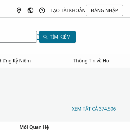
TẠO TÀI KHOẢN
ĐĂNG NHẬP
TÌM KIẾM
hững Kỷ Niệm
Thông Tin về Họ
XEM TẤT CẢ 374.506
Mối Quan Hệ