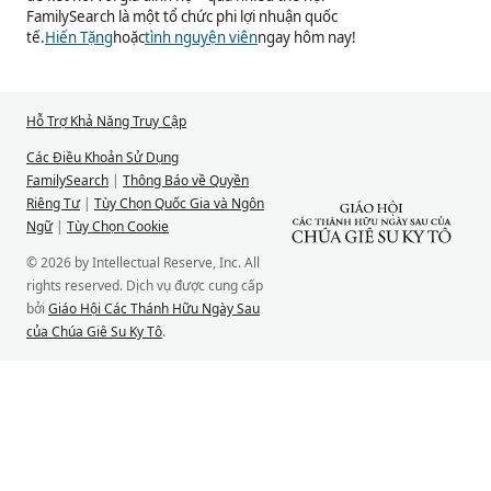
FamilySearch là một tổ chức phi lợi nhuận quốc
tế.
Hiến Tặng
hoặc
tình nguyện viên
ngay hôm nay!
Hỗ Trợ Khả Năng Truy Cập
Các Điều Khoản Sử Dụng
FamilySearch
|
Thông Báo về Quyền
Riêng Tư
|
Tùy Chọn Quốc Gia và Ngôn
Ngữ
|
Tùy Chọn Cookie
© 2026 by Intellectual Reserve, Inc. All
rights reserved. Dịch vụ được cung cấp
bởi
Giáo Hội Các Thánh Hữu Ngày Sau
của Chúa Giê Su Ky Tô
.