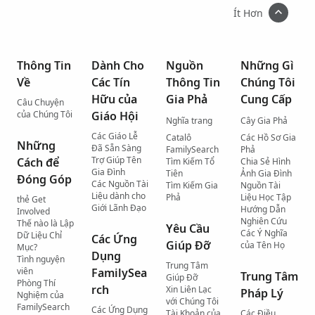
Ít Hơn
Thông Tin
Dành Cho
Nguồn
Những Gì
Về
Các Tín
Thông Tin
Chúng Tôi
Hữu của
Gia Phả
Cung Cấp
Câu Chuyện
của Chúng Tôi
Giáo Hội
Nghĩa trang
Cây Gia Phả
Các Giáo Lễ
Catalô
Các Hồ Sơ Gia
Những
Đã Sẵn Sàng
FamilySearch
Phả
Trợ Giúp Tên
Cách để
Tìm Kiếm Tổ
Chia Sẻ Hình
Gia Đình
Tiên
Ảnh Gia Đình
Đóng Góp
Các Nguồn Tài
Tìm Kiếm Gia
Nguồn Tài
Liệu dành cho
Phả
Liệu Học Tập
thẻ Get
Giới Lãnh Đạo
Hướng Dẫn
Involved
Nghiên Cứu
Thế nào là Lập
Yêu Cầu
Các Ý Nghĩa
Dữ Liệu Chỉ
Các Ứng
Giúp Đỡ
của Tên Họ
Mục?
Dụng
Tình nguyện
Trung Tâm
viên
FamilySea
Trung Tâm
Giúp Đỡ
Phòng Thí
rch
Xin Liên Lạc
Pháp Lý
Nghiệm của
với Chúng Tôi
FamilySearch
Các Ứng Dụng
Tài Khoản của
Các Điều