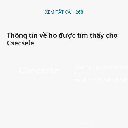
XEM TẤT CẢ 1.268
Thông tin về họ được tìm thấy cho
Csecsele
https://edge.fscdn.org/as
Csecsele
icon-
medium.58305dded85682