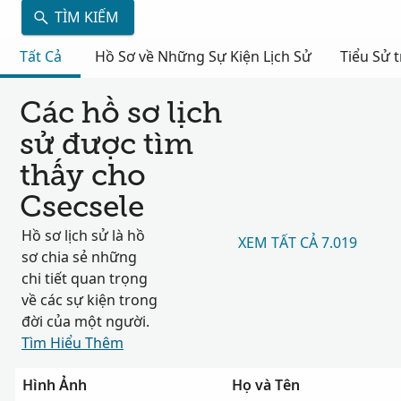
TÌM KIẾM
Tất Cả
Hồ Sơ về Những Sự Kiện Lịch Sử
Tiểu Sử 
Các hồ sơ lịch
sử được tìm
thấy cho
Csecsele
Hồ sơ lịch sử là hồ
XEM TẤT CẢ 7.019
sơ chia sẻ những
chi tiết quan trọng
về các sự kiện trong
đời của một người.
Tìm Hiểu Thêm
Hình Ảnh
Họ và Tên