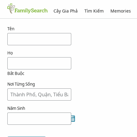
Cây Gia Phả
Tìm Kiếm
Memories
Kết quả cho csecsele
Tên
Họ
Bắt Buộc
Nơi Từng Sống
Năm Sinh