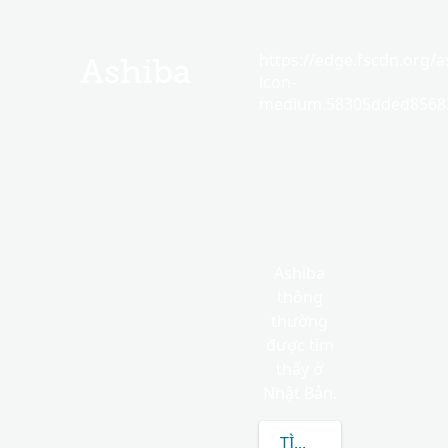
https://edge.fscdn.org/as
Ashiba
icon-
medium.58305dded85682
Ashiba
thông
thường
được tìm
thấy ở
Nhật Bản.
TÌM HIỂU THÊM VỀ AS