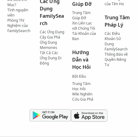
Các Ứng
Giúp Đỡ
của Tên Họ
Mục?
Dụng
Tình nguyện
Trung Tâm
viên
FamilySea
Trung Tâm
Giúp Đỡ
Phòng Thí
rch
Xin Liên Lạc
Pháp Lý
Nghiệm của
với Chúng Tôi
FamilySearch
Các Ứng Dụng
Tài Khoản của
Các Điều
Cây Gia Phả
Bạn
Khoản Sử
Ứng Dụng
Dụng
Memories
FamilySearch
Hướng
Tất Cả Các
Thông Báo về
Ứng Dụng Di
Dẫn và
Quyền Riêng
Động
Tư
Học Hỏi
Bắt Đầu
Trung Tâm
Học Hỏi
Wiki Nghiên
Cứu Gia Phả