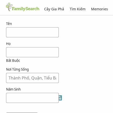
Cây Gia Phả
Tìm Kiếm
Memories
Kết quả cho ashiba
Tên
Họ
Bắt Buộc
Nơi Từng Sống
Năm Sinh