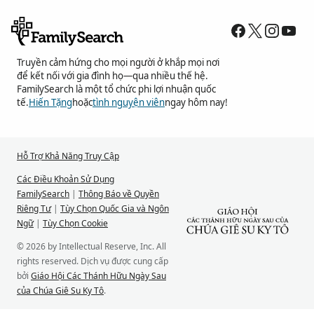
Truyền cảm hứng cho mọi người ở khắp mọi nơi
để kết nối với gia đình họ—qua nhiều thế hệ.
FamilySearch là một tổ chức phi lợi nhuận quốc
tế.
Hiến Tặng
hoặc
tình nguyện viên
ngay hôm nay!
Hỗ Trợ Khả Năng Truy Cập
Các Điều Khoản Sử Dụng
FamilySearch
|
Thông Báo về Quyền
Riêng Tư
|
Tùy Chọn Quốc Gia và Ngôn
Ngữ
|
Tùy Chọn Cookie
© 2026 by Intellectual Reserve, Inc. All
rights reserved. Dịch vụ được cung cấp
bởi
Giáo Hội Các Thánh Hữu Ngày Sau
của Chúa Giê Su Ky Tô
.