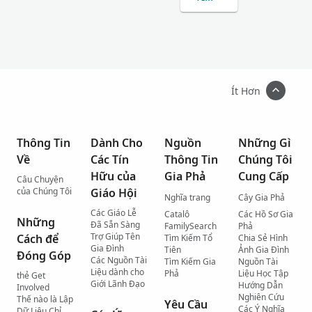
Ít Hơn
Thông Tin
Dành Cho
Nguồn
Những Gì
Về
Các Tín
Thông Tin
Chúng Tôi
Hữu của
Gia Phả
Cung Cấp
Câu Chuyện
của Chúng Tôi
Giáo Hội
Nghĩa trang
Cây Gia Phả
Các Giáo Lễ
Catalô
Các Hồ Sơ Gia
Những
Đã Sẵn Sàng
FamilySearch
Phả
Trợ Giúp Tên
Cách để
Tìm Kiếm Tổ
Chia Sẻ Hình
Gia Đình
Tiên
Ảnh Gia Đình
Đóng Góp
Các Nguồn Tài
Tìm Kiếm Gia
Nguồn Tài
Liệu dành cho
Phả
Liệu Học Tập
thẻ Get
Giới Lãnh Đạo
Hướng Dẫn
Involved
Nghiên Cứu
Thế nào là Lập
Yêu Cầu
Các Ý Nghĩa
Dữ Liệu Chỉ