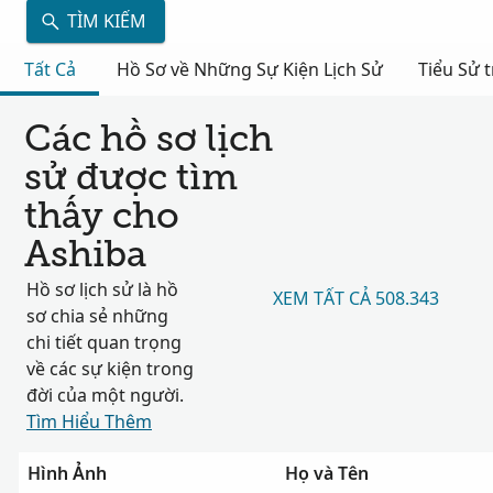
TÌM KIẾM
Tất Cả
Hồ Sơ về Những Sự Kiện Lịch Sử
Tiểu Sử 
Các hồ sơ lịch
sử được tìm
thấy cho
Ashiba
Hồ sơ lịch sử là hồ
XEM TẤT CẢ 508.343
sơ chia sẻ những
chi tiết quan trọng
về các sự kiện trong
đời của một người.
Tìm Hiểu Thêm
Hình Ảnh
Họ và Tên