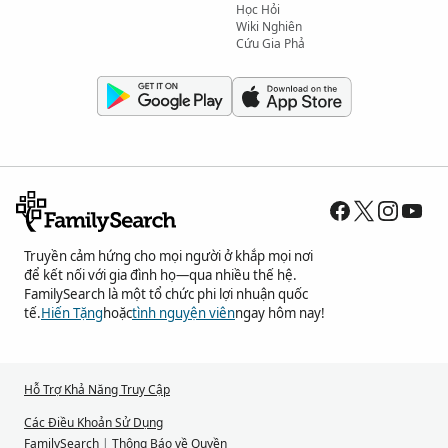
Học Hỏi
Wiki Nghiên
Cứu Gia Phả
Truyền cảm hứng cho mọi người ở khắp mọi nơi
để kết nối với gia đình họ—qua nhiều thế hệ.
FamilySearch là một tổ chức phi lợi nhuận quốc
tế.
Hiến Tặng
hoặc
tình nguyện viên
ngay hôm nay!
Hỗ Trợ Khả Năng Truy Cập
Các Điều Khoản Sử Dụng
FamilySearch
|
Thông Báo về Quyền