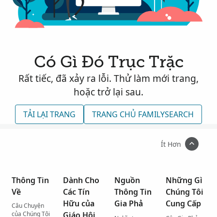
Có Gì Đó Trục Trặc
Rất tiếc, đã xảy ra lỗi. Thử làm mới trang,
hoặc trở lại sau.
TẢI LẠI TRANG
TRANG CHỦ FAMILYSEARCH
Ít Hơn
Thông Tin
Dành Cho
Nguồn
Những Gì
Về
Các Tín
Thông Tin
Chúng Tôi
Hữu của
Gia Phả
Cung Cấp
Câu Chuyện
của Chúng Tôi
Giáo Hội