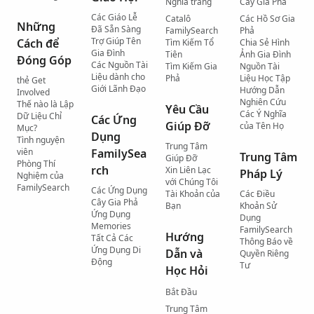
Nghĩa trang
Cây Gia Phả
Các Giáo Lễ
Catalô
Các Hồ Sơ Gia
Những
Đã Sẵn Sàng
FamilySearch
Phả
Trợ Giúp Tên
Cách để
Tìm Kiếm Tổ
Chia Sẻ Hình
Gia Đình
Tiên
Ảnh Gia Đình
Đóng Góp
Các Nguồn Tài
Tìm Kiếm Gia
Nguồn Tài
Liệu dành cho
Phả
Liệu Học Tập
thẻ Get
Giới Lãnh Đạo
Hướng Dẫn
Involved
Nghiên Cứu
Thế nào là Lập
Yêu Cầu
Các Ý Nghĩa
Dữ Liệu Chỉ
Các Ứng
Giúp Đỡ
của Tên Họ
Mục?
Dụng
Tình nguyện
Trung Tâm
viên
FamilySea
Trung Tâm
Giúp Đỡ
Phòng Thí
rch
Xin Liên Lạc
Pháp Lý
Nghiệm của
với Chúng Tôi
FamilySearch
Các Ứng Dụng
Tài Khoản của
Các Điều
Cây Gia Phả
Bạn
Khoản Sử
Ứng Dụng
Dụng
Memories
FamilySearch
Hướng
Tất Cả Các
Thông Báo về
Ứng Dụng Di
Dẫn và
Quyền Riêng
Động
Tư
Học Hỏi
Bắt Đầu
Trung Tâm