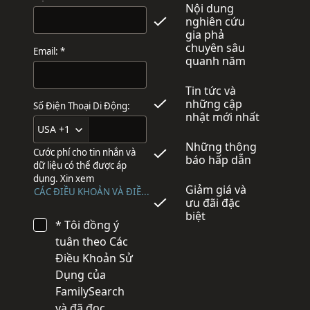
Nội dung
nghiên cứu
gia phả
chuyên sâu
Email: *
quanh năm
Tin tức và
những cập
Số Điện Thoại Di Động:
nhật mới nhất
USA +1
Những thông
Cước phí cho tin nhắn và
báo hấp dẫn
dữ liệu có thể được áp
dụng. Xin xem
Giảm giá và
CÁC ĐIỀU KHOẢN VÀ ĐIỀU KIỆN VỀ VIỆC NHẮN TIN VĂN BẢN
ưu đãi đặc
biệt
* Tôi đồng ý
tuân theo Các
Điều Khoản Sử
Dụng của
FamilySearch
và đã đọc