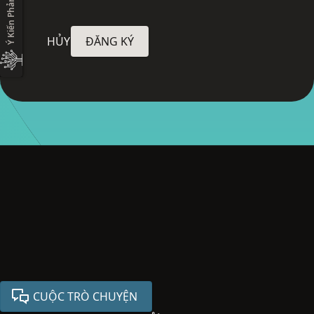
Ý Kiến Phản hồi
HỦY
ĐĂNG KÝ
CUỘC TRÒ CHUYỆN