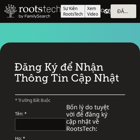
Sự Kiện
Xem
ĐĂNG NHẬP
RootsTech
Video
Đăng Ký để Nhận
Thông Tin Cập Nhật
* Trường Bắt Buộc
Bốn lý do tuyệt
vời để đăng ký
Tên: *
cập nhật về
RootsTech:
Họ: *