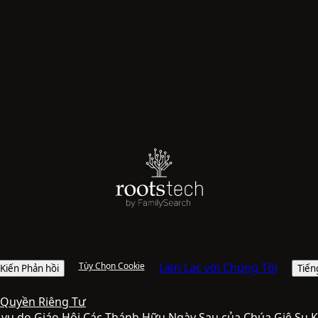
Tùy Chọn Cookie
Liên Lạc với Chúng Tôi
 Kiến Phản hồi
Tiến
 Quyền Riêng Tư
h vụ do
Giáo Hội Các Thánh Hữu Ngày Sau của Chúa Giê Su K