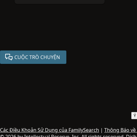
CUỘC TRÒ CHUYỆN
Ý
Các Điều Khoản Sử Dụng của FamilySearch
|
Thông Báo về
© 2026 by Intellectual Reserve, Inc. All rights reserved. Dịc