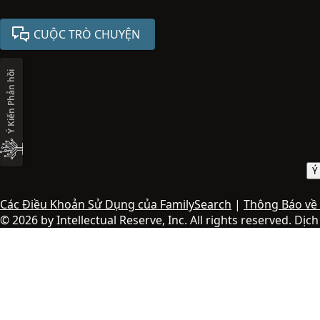
CUỘC TRÒ CHUYỆN
Ý Kiến Phản hồi
Ý
Các Điều Khoản Sử Dụng của FamilySearch
|
Thông Báo về
© 2026 by Intellectual Reserve, Inc. All rights reserved. Dịc