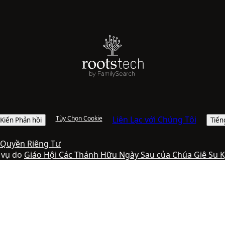
Tùy Chọn Cookie
Liên Lạc với Chúng Tôi
 Kiến Phản hồi
Tiến
 Quyền Riêng Tư
h vụ do
Giáo Hội Các Thánh Hữu Ngày Sau của Chúa Giê Su K