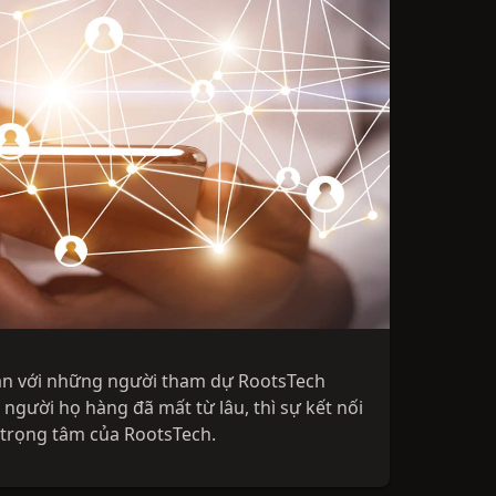
bạn với những người tham dự RootsTech
gười họ hàng đã mất từ lâu, thì sự kết nối
 trọng tâm của RootsTech.