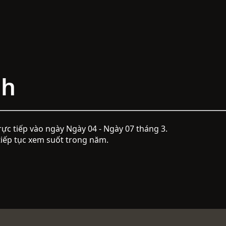
nh
ực tiếp vào ngày Ngày 04 - Ngày 07 tháng 3.
tiếp tục xem suốt trong năm.