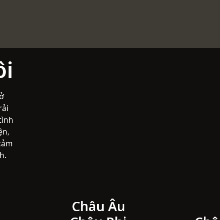
ôi
ở
rải
tình
ện,
 cảm
h.
Châu Âu