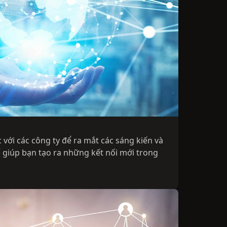
với các công ty để ra mắt các sáng kiến và
 giúp bạn tạo ra những kết nối mới trong