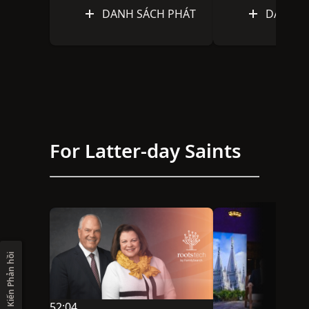
DANH SÁCH PHÁT
DANH S
For Latter-day Saints
Ý Kiến Phản hồi
52:04