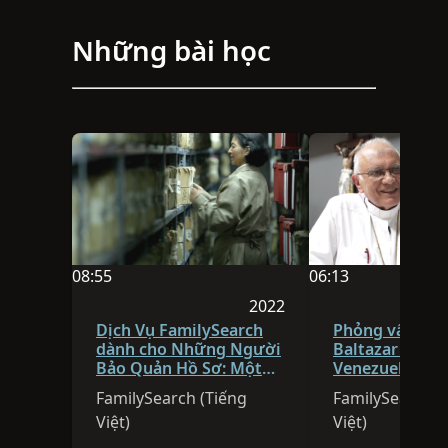
Những bài học
08:55
06:13
Thời lượng video là 08:55
Thời lượng video l
2022
Phiên họp được công bố 
Dịch Vụ FamilySearch
Phỏng vấn Hồn
dành cho Những Người
Baltazar Porra
Bảo Quản Hồ Sơ: Một
Venezuela
Đối Tác Bảo Tồn Đáng
FamilySearch (Tiếng
FamilySearch (
Tin Cậy Từ Năm 1894
Việt)
Việt)