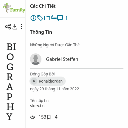
Các Chi Tiết
1
BIOGRAPHY
Thông Tin
Những Người Được Gắn Thẻ
BI
O
Gabriel Steffen
G
Đóng Góp Bởi
R
RonaldJordan
R
A
ngày 29 tháng 11 năm 2022
P
Tên tập tin
story.txt
H
Y
153
4