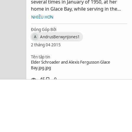
several times in January of 1950, at her
Schroad
home in Glace Bay, while serving in the
Sydney/Glace Bay area. Also met her son .
NHIỀU HƠN
From collection of Berwyn J Andrus,
Bountiful, Utah
Đóng Góp Bởi
AndrusBerwynJones1
A
2 tháng 04 2015
Tên tập tin
Elder Schroader and Alexis Fergusson Glace
Bay.jpg.jpg
45
0