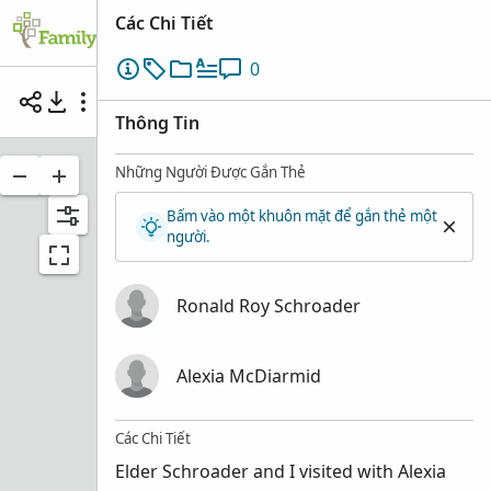
Các Chi Tiết
0
Elder Ronald Roy Schroader with Alexia McDiar
Thông Tin
Những Người Được Gắn Thẻ
Bấm vào một khuôn mặt để gắn thẻ một
người.
Ronald Roy Schroader
Alexia McDiarmid
Các Chi Tiết
Elder Schroader and I visited with Alexia
Ronald