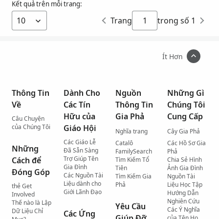
Kết quả trên mỗi trang:
Trang
trong số 1
Ít Hơn
Thông Tin
Dành Cho
Nguồn
Những Gì
Về
Các Tín
Thông Tin
Chúng Tôi
Hữu của
Gia Phả
Cung Cấp
Câu Chuyện
của Chúng Tôi
Giáo Hội
Nghĩa trang
Cây Gia Phả
Các Giáo Lễ
Catalô
Các Hồ Sơ Gia
Những
Đã Sẵn Sàng
FamilySearch
Phả
Trợ Giúp Tên
Cách để
Tìm Kiếm Tổ
Chia Sẻ Hình
Gia Đình
Tiên
Ảnh Gia Đình
Đóng Góp
Các Nguồn Tài
Tìm Kiếm Gia
Nguồn Tài
Liệu dành cho
Phả
Liệu Học Tập
thẻ Get
Giới Lãnh Đạo
Hướng Dẫn
Involved
Nghiên Cứu
Thế nào là Lập
Yêu Cầu
Các Ý Nghĩa
Dữ Liệu Chỉ
Các Ứng
Giúp Đỡ
của Tên Họ