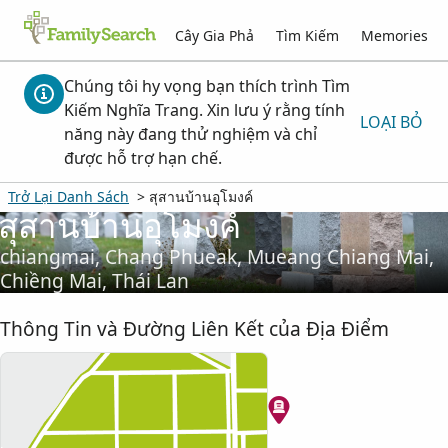
Cây Gia Phả
Tìm Kiếm
Memories
Chúng tôi hy vọng bạn thích trình Tìm
Kiếm Nghĩa Trang. Xin lưu ý rằng tính
LOẠI BỎ
năng này đang thử nghiệm và chỉ
được hỗ trợ hạn chế.
Trở Lại Danh Sách
> สุสานบ้านอุโมงค์
สุสานบ้านอุโมงค์
chiangmai, Chang Phueak, Mueang Chiang Mai,
Chiềng Mai, Thái Lan
Thông Tin và Đường Liên Kết của Địa Điểm