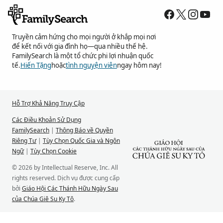
Truyền cảm hứng cho mọi người ở khắp mọi nơi
để kết nối với gia đình họ—qua nhiều thế hệ.
FamilySearch là một tổ chức phi lợi nhuận quốc
tế.
Hiến Tặng
hoặc
tình nguyện viên
ngay hôm nay!
Hỗ Trợ Khả Năng Truy Cập
Các Điều Khoản Sử Dụng
FamilySearch
|
Thông Báo về Quyền
Riêng Tư
|
Tùy Chọn Quốc Gia và Ngôn
Ngữ
|
Tùy Chọn Cookie
© 2026 by Intellectual Reserve, Inc. All
rights reserved. Dịch vụ được cung cấp
bởi
Giáo Hội Các Thánh Hữu Ngày Sau
của Chúa Giê Su Ky Tô
.