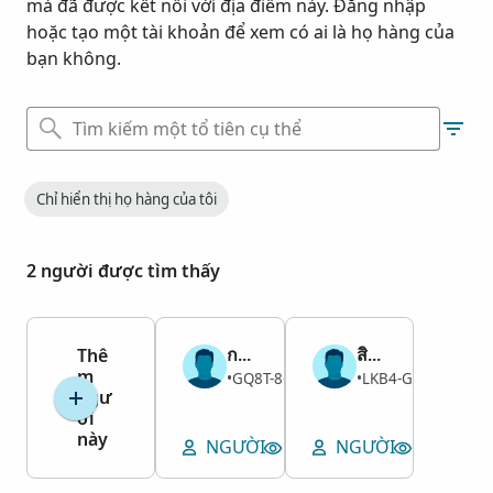
mà đã được kết nối với địa điểm này. Đăng nhập
hoặc tạo một tài khoản để xem có ai là họ hàng của
bạn không.
Chỉ hiển thị họ hàng của tôi
2 người được tìm thấy
กาวิละวงศ์ ณ เชียงใหม่
สิงห์แก้ว ณ เชียงใหม่
Thê
m
Nam
Nam
GQ8T-8GM
LKB4-GLM
1897–1967
•
1875–1966
•
ngư
ời
này
NGƯỜI
XEM KHU MỘ
NGƯỜI
XEM KH