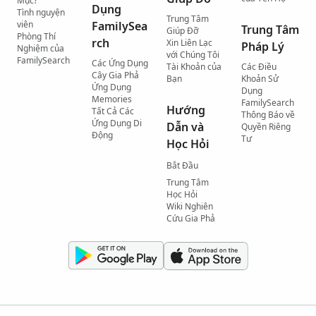
Mục?
Dụng
Tình nguyện
Trung Tâm
viên
FamilySea
Trung Tâm
Giúp Đỡ
Phòng Thí
rch
Xin Liên Lạc
Pháp Lý
Nghiệm của
với Chúng Tôi
FamilySearch
Các Ứng Dụng
Tài Khoản của
Các Điều
Cây Gia Phả
Bạn
Khoản Sử
Ứng Dụng
Dụng
Memories
FamilySearch
Hướng
Tất Cả Các
Thông Báo về
Ứng Dụng Di
Dẫn và
Quyền Riêng
Động
Tư
Học Hỏi
Bắt Đầu
Trung Tâm
Học Hỏi
Wiki Nghiên
Cứu Gia Phả