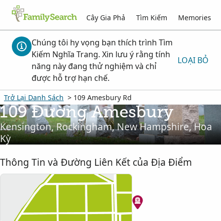
Cây Gia Phả
Tìm Kiếm
Memories
Chúng tôi hy vọng bạn thích trình Tìm
Kiếm Nghĩa Trang. Xin lưu ý rằng tính
LOẠI BỎ
năng này đang thử nghiệm và chỉ
được hỗ trợ hạn chế.
Trở Lại Danh Sách
> 109 Amesbury Rd
109 Đường Amesbury
Kensington, Rockingham, New Hampshire, Hoa
Kỳ
Thông Tin và Đường Liên Kết của Địa Điểm