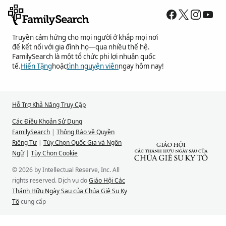
Truyền cảm hứng cho mọi người ở khắp mọi nơi
để kết nối với gia đình họ—qua nhiều thế hệ.
FamilySearch là một tổ chức phi lợi nhuận quốc
tế.
Hiến Tặng
hoặc
tình nguyện viên
ngay hôm nay!
Hỗ Trợ Khả Năng Truy Cập
Các Điều Khoản Sử Dụng
FamilySearch
|
Thông Báo về Quyền
Riêng Tư
|
Tùy Chọn Quốc Gia và Ngôn
Ngữ
|
Tùy Chọn Cookie
© 2026 by Intellectual Reserve, Inc. All
rights reserved. Dịch vụ do
Giáo Hội Các
Thánh Hữu Ngày Sau của Chúa Giê Su Ky
Tô
cung cấp