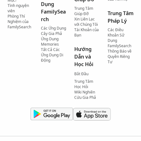
Mục?
Dụng
Tình nguyện
Trung Tâm
viên
FamilySea
Trung Tâm
Giúp Đỡ
Phòng Thí
rch
Xin Liên Lạc
Pháp Lý
Nghiệm của
với Chúng Tôi
FamilySearch
Các Ứng Dụng
Tài Khoản của
Các Điều
Cây Gia Phả
Bạn
Khoản Sử
Ứng Dụng
Dụng
Memories
FamilySearch
Hướng
Tất Cả Các
Thông Báo về
Ứng Dụng Di
Dẫn và
Quyền Riêng
Động
Tư
Học Hỏi
Bắt Đầu
Trung Tâm
Học Hỏi
Wiki Nghiên
Cứu Gia Phả