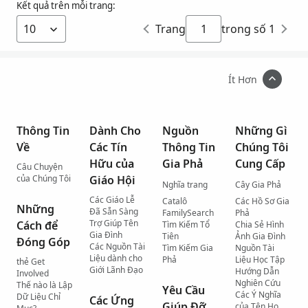
Kết quả trên mỗi trang:
Trang
trong số 1
Ít Hơn
Thông Tin
Dành Cho
Nguồn
Những Gì
Về
Các Tín
Thông Tin
Chúng Tôi
Hữu của
Gia Phả
Cung Cấp
Câu Chuyện
của Chúng Tôi
Giáo Hội
Nghĩa trang
Cây Gia Phả
Các Giáo Lễ
Catalô
Các Hồ Sơ Gia
Những
Đã Sẵn Sàng
FamilySearch
Phả
Trợ Giúp Tên
Cách để
Tìm Kiếm Tổ
Chia Sẻ Hình
Gia Đình
Tiên
Ảnh Gia Đình
Đóng Góp
Các Nguồn Tài
Tìm Kiếm Gia
Nguồn Tài
Liệu dành cho
Phả
Liệu Học Tập
thẻ Get
Giới Lãnh Đạo
Hướng Dẫn
Involved
Nghiên Cứu
Thế nào là Lập
Yêu Cầu
Các Ý Nghĩa
Dữ Liệu Chỉ
Các Ứng
Giúp Đỡ
của Tên Họ