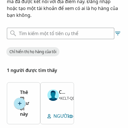
mà đã được kết nối với địa điểm này. Đăng nhập
hoặc tạo một tài khoản để xem có ai là họ hàng của
bạn không.
Chỉ hiển thị họ hàng của tôi
1 người được tìm thấy
Cyrus Fellowes
Thê
m
Nam
KCLT-QD9
1848–1851
•
ngư
ời
này
NGƯỜI
XEM KHU MỘ