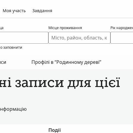
Моя участь
Завдання
ща
Місце проживання
Рік народже
но заповнити
иси
Профілі в “Родинному дереві”
і записи для цієї
 інформацію
Події