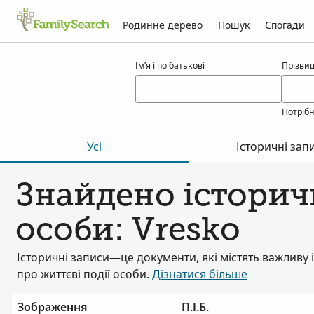
Родинне дерево
Пошук
Спогади
Результати для vresko
Ім’я і по батькові
Прізви
Потріб
Усі
Історичні зап
Знайдено історичн
особи: Vresko
Історичні записи—це документи, які містять важливу
про життєві події особи.
Дізнатися більше
Зображення
П.І.Б.