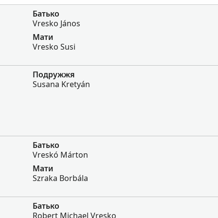
Батько
Vresko János
Мати
Vresko Susi
Подружжя
Susana Kretyán
Батько
Vreskó Márton
Мати
Szraka Borbála
Батько
Robert Michael Vresko