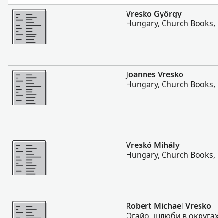
Більше
Vresko György
Hungary, Church Books,
Більше
Joannes Vresko
Hungary, Church Books,
Більше
Vreskó Mihály
Hungary, Church Books,
Більше
Robert Michael Vresko
Огайо, шлюби в округах