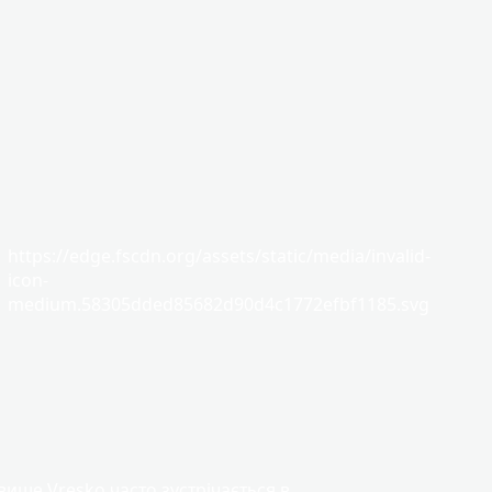
https://edge.fscdn.org/assets/static/media/invalid-
icon-
medium.58305dded85682d90d4c1772efbf1185.svg
вище Vresko часто зустрічається в