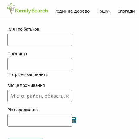
Родинне дерево
Пошук
Спогади
Результати для vreeze
Ім’я і по батькові
Прізвища
Потрібно заповнити
Місце проживання
Рік народження