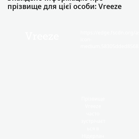
прізвище для цієї особи: Vreeze
https://edge.fscdn.org/as
Vreeze
icon-
medium.58305dded85682
Прізвище
Vreeze
часто
зустрічаєт
ься в
Нідерлан