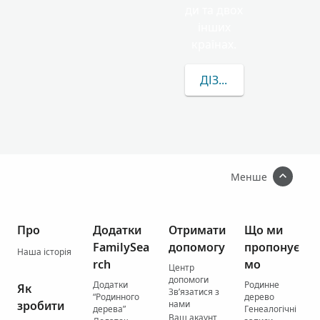
ди та двох
інших
країнах.
ДІЗНАТИСЯ БІЛЬШЕ П
Менше
Про
Додатки
Отримати
Що ми
FamilySea
допомогу
пропонує
Наша історія
rch
мо
Центр
допомоги
Додатки
Родинне
Як
Зв’язатися з
“Родинного
дерево
зробити
нами
дерева”
Генеалогічні
Ваш акаунт