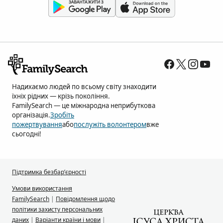
Надихаємо людей по всьому світу знаходити
їхніх рідних — крізь покоління.
FamilySearch — це міжнародна неприбуткова
організація.
Зробіть
пожертвування
або
послужіть волонтером
вже
сьогодні!
Підтримка безбар’єрності
Умови використання
FamilySearch
|
Повідомлення щодо
політики захисту персональних
даних
|
Варіанти країни і мови
|