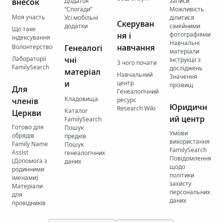
внесок
Додаток
записи
“Спогади”
Можливість
Моя участь
Усі мобільні
ділитися
Скеруван
додатки
сімейними
Що таке
ня і
фотографіями
індексування
Навчальні
навчання
Волонтерство
Генеалогі
матеріали
Лабораторії
чні
Інструкції з
З чого почати
FamilySearch
досліджень
матеріал
Навчальний
Значення
и
центр
прізвищ
Для
Генеалогічний
Кладовища
членів
ресурс
Юридичн
Research Wiki
Каталог
Церкви
ий центр
FamilySearch
Готово для
Пошук
Умови
обрядів
предків
використання
Family Name
Пошук
FamilySearch
Assist
генеалогічних
Повідомлення
(Допомога з
даних
щодо
родинними
політики
іменами)
захисту
Матеріали
персональних
для
даних
провідників