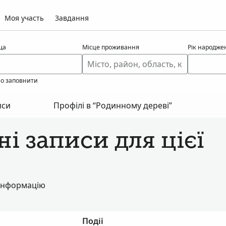
Моя участь
Завдання
ща
Місце проживання
Рік народже
но заповнити
иси
Профілі в “Родинному дереві”
і записи для цієї
 інформацію
Події