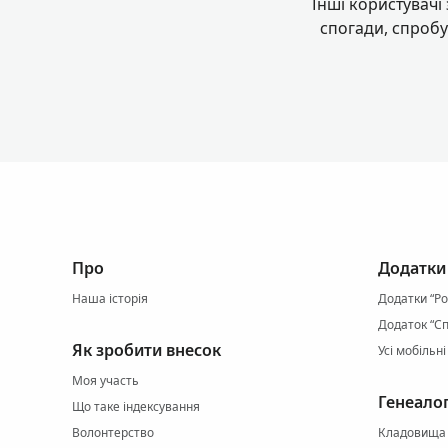
Інші користувачі
спогади, спробу
Про
Додатки
Наша історія
Додатки “Р
Додаток “Сп
Як зробити внесок
Усі мобільн
Моя участь
Генеалог
Що таке індексування
Волонтерство
Кладовища