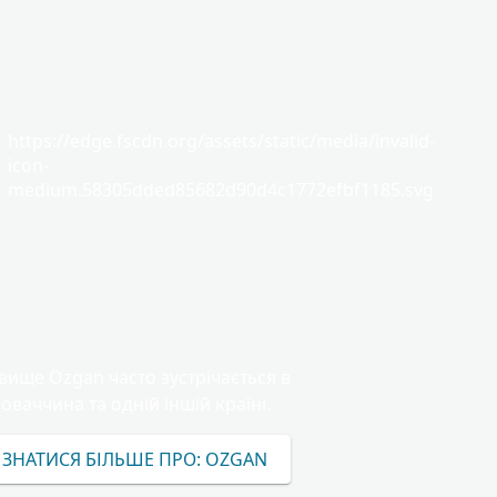
https://edge.fscdn.org/assets/static/media/invalid-
icon-
medium.58305dded85682d90d4c1772efbf1185.svg
вище Ozgan часто зустрічається в
оваччина та одній іншій країні.
ІЗНАТИСЯ БІЛЬШЕ ПРО: OZGAN