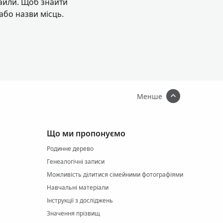
файли. Щоб знайти
або назви місць.
Менше
Що ми пропонуємо
Родинне дерево
Генеалогічні записи
Можливість ділитися сімейними фотографіями
Навчальні матеріали
Інструкції з досліджень
Значення прізвищ