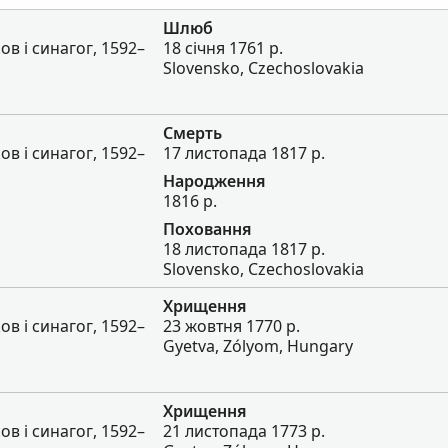
Шлюб
в і синагог, 1592–
18 січня 1761 р.
Slovensko, Czechoslovakia
Смерть
в і синагог, 1592–
17 листопада 1817 р.
Народження
1816 р.
Поховання
18 листопада 1817 р.
Slovensko, Czechoslovakia
Хрищення
в і синагог, 1592–
23 жовтня 1770 р.
Gyetva, Zólyom, Hungary
Хрищення
в і синагог, 1592–
21 листопада 1773 р.