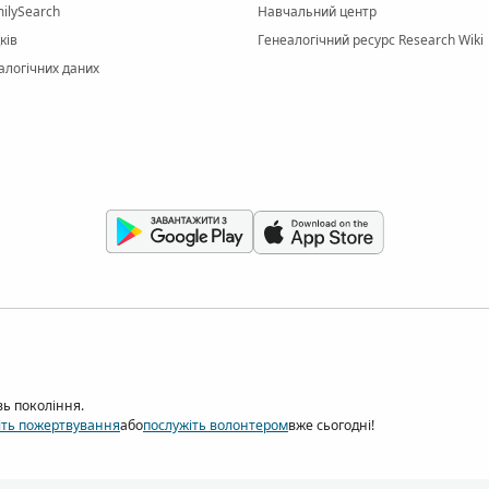
ilySearch
Навчальний центр
ків
Генеалогічний ресурс Research Wiki
алогічних даних
зь покоління.
іть пожертвування
або
послужіть волонтером
вже сьогодні!