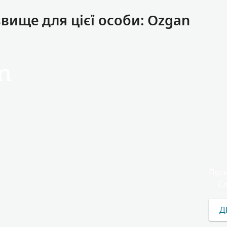
вище для цієї особи: Ozgan
n
Пріз
Сл
Д