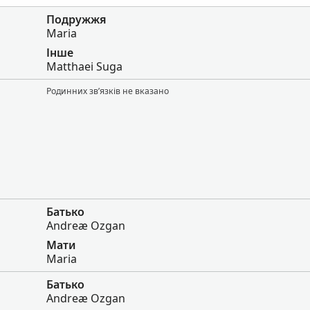
Подружжя
Maria
Інше
Matthaei Suga
Родинних зв’язків не вказано
Батько
Andreæ Ozgan
Мати
Maria
Батько
Andreæ Ozgan