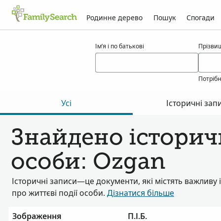
Родинне дерево
Пошук
Спогади
Результати для ozgan
Ім’я і по батькові
Прізви
Потріб
Усі
Історичні зап
Знайдено історичн
особи: Ozgan
Історичні записи—це документи, які містять важливу
про життєві події особи.
Дізнатися більше
Зображення
П.І.Б.