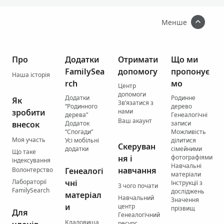
Менше
Про
Додатки
Отримати
Що ми
FamilySea
допомогу
пропонує
Наша історія
rch
мо
Центр
допомоги
Додатки
Родинне
Як
Зв’язатися з
“Родинного
дерево
зробити
нами
дерева”
Генеалогічні
Ваш акаунт
внесок
Додаток
записи
“Спогади”
Можливість
Моя участь
Усі мобільні
ділитися
Скеруван
додатки
сімейними
Що таке
ня і
фотографіями
індексування
Навчальні
навчання
Волонтерство
Генеалогі
матеріали
Лабораторії
чні
Інструкції з
З чого почати
FamilySearch
досліджень
матеріал
Навчальний
Значення
и
центр
прізвищ
Для
Генеалогічний
Кладовища
ресурс