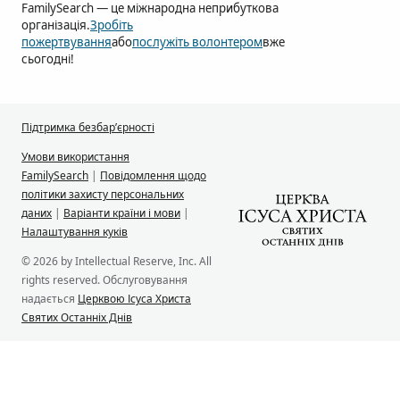
FamilySearch — це міжнародна неприбуткова
організація.
Зробіть
пожертвування
або
послужіть волонтером
вже
сьогодні!
Підтримка безбар’єрності
Умови використання
FamilySearch
|
Повідомлення щодо
політики захисту персональних
даних
|
Варіанти країни і мови
|
Налаштування куків
© 2026 by Intellectual Reserve, Inc. All
rights reserved. Обслуговування
надається
Церквою Ісуса Христа
Святих Останніх Днів