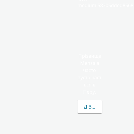
medium.58305dded85682
Прізвище
Menzala
часто
зустрічаєт
ься в
Перу.
ДІЗНАТИСЯ БІЛЬШЕ 