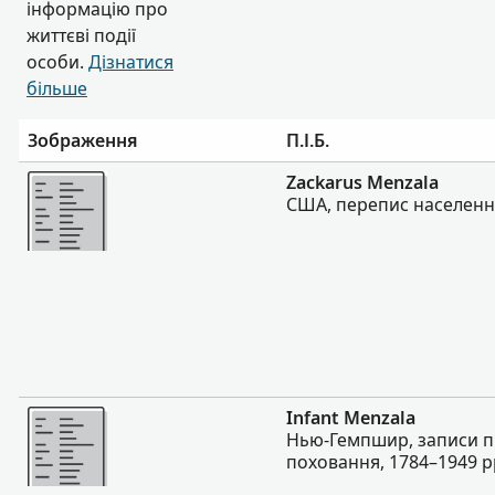
інформацію про
життєві події
особи.
Дізнатися
більше
Зображення
П.І.Б.
Більше
Zackarus Menzala
США, перепис населення
Більше
Infant Menzala
Нью-Гемпшир, записи пр
поховання, 1784–1949 р