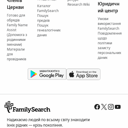
членів
Юридичн
Research Wiki
Каталог
Церкви
ий центр
FamilySearch
Готово для
Пошук
Умови
обрядів
предків
використання
Family Name
Пошук
FamilySearch
Assist
генеалогічних
Повідомлення
(Допомога з
даних
щодо
родинними
політики
іменами)
захисту
Матеріали
персональних
для
даних
провідників
Надихаємо людей по всьому світу знаходити
їхніх рідних — крізь покоління.