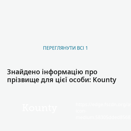
ПЕРЕГЛЯНУТИ ВСІ 1
Знайдено інформацію про
прізвище для цієї особи: Kounty
https://edge.fscdn.org/as
Kounty
icon-
medium.58305dded85682