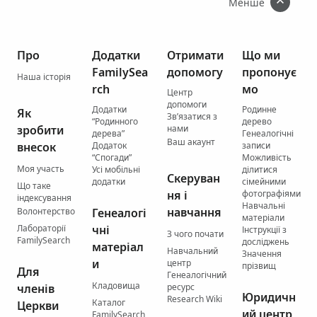
Менше
Про
Додатки
Отримати
Що ми
FamilySea
допомогу
пропонує
Наша історія
rch
мо
Центр
допомоги
Додатки
Родинне
Як
Зв’язатися з
“Родинного
дерево
зробити
нами
дерева”
Генеалогічні
Ваш акаунт
внесок
Додаток
записи
“Спогади”
Можливість
Моя участь
Усі мобільні
ділитися
Скеруван
додатки
сімейними
Що таке
ня і
фотографіями
індексування
Навчальні
навчання
Волонтерство
Генеалогі
матеріали
Лабораторії
чні
Інструкції з
З чого почати
FamilySearch
досліджень
матеріал
Навчальний
Значення
и
центр
прізвищ
Для
Генеалогічний
Кладовища
членів
ресурс
Юридичн
Research Wiki
Каталог
Церкви
ий центр
FamilySearch