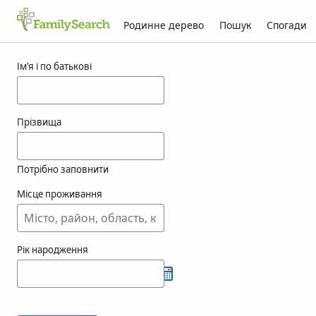
Родинне дерево
Пошук
Спогади
Результати для kounty
Ім’я і по батькові
Прізвища
Потрібно заповнити
Місце проживання
Рік народження