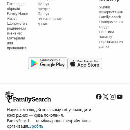
Готово для
Пошук
Умови
обрядів
предків
використання
Family Name
Пошук
FamilySearch
Assist
генеалогічних
Повідомлення
(Допомога з
даних
щодо
родинними
політики
іменами)
захисту
Матеріали
персональних
для
даних
провідників
Надихаємо людей по всьому світу знаходити
їхніх рідних — крізь покоління.
FamilySearch — це міжнародна неприбуткова
організація.
Зробіть