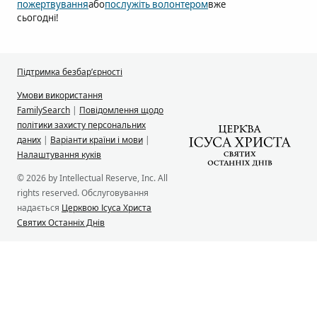
пожертвування
або
послужіть волонтером
вже
сьогодні!
Підтримка безбар’єрності
Умови використання
FamilySearch
|
Повідомлення щодо
політики захисту персональних
даних
|
Варіанти країни і мови
|
Налаштування куків
© 2026 by Intellectual Reserve, Inc. All
rights reserved. Обслуговування
надається
Церквою Ісуса Христа
Святих Останніх Днів