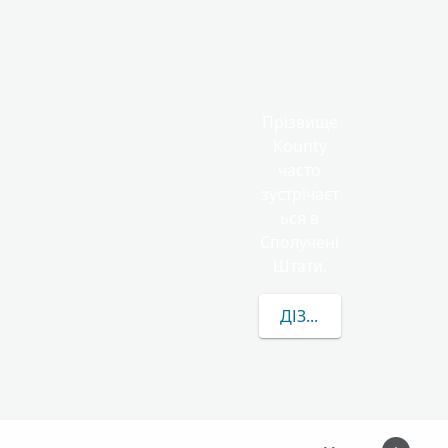
Прізвище
Kounty
часто
зустрічаєт
ься в
Сполучені
Штати.
ДІЗНАТИСЯ БІЛЬШЕ 