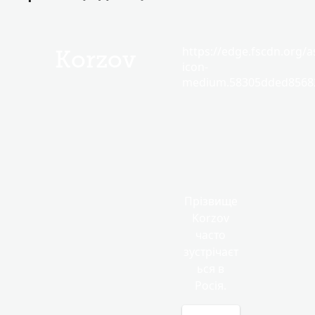
https://edge.fscdn.org/as
Korzov
icon-
medium.58305dded85682
Прізвище
Korzov
часто
зустрічаєт
ься в
Росія.