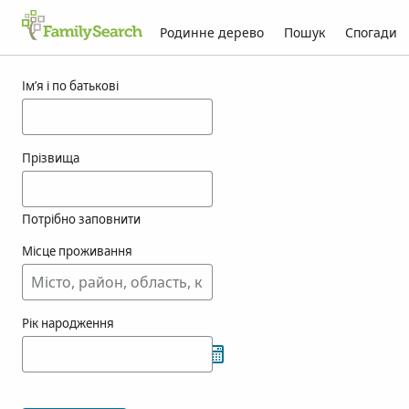
Родинне дерево
Пошук
Спогади
Результати для korzov
Ім’я і по батькові
Прізвища
Потрібно заповнити
Місце проживання
Рік народження