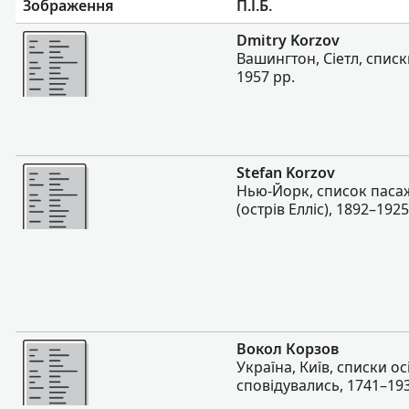
Зображення
П.І.Б.
Більше
Dmitry Korzov
Вашингтон, Сіетл, списк
1957 рр.
Більше
Stefan Korzov
Нью-Йорк, список паса
(острів Елліс), 1892–1925
Більше
Вокол Корзов
Україна, Київ, списки ос
сповідувались, 1741–193