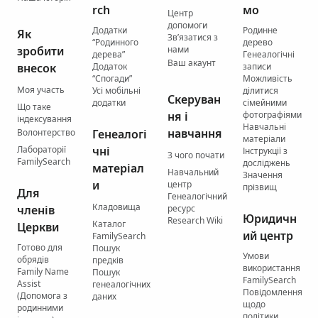
rch
мо
Центр
допомоги
Додатки
Родинне
Як
Зв’язатися з
“Родинного
дерево
зробити
нами
дерева”
Генеалогічні
Ваш акаунт
внесок
Додаток
записи
“Спогади”
Можливість
Моя участь
Усі мобільні
ділитися
Скеруван
додатки
сімейними
Що таке
ня і
фотографіями
індексування
Навчальні
навчання
Волонтерство
Генеалогі
матеріали
Лабораторії
чні
Інструкції з
З чого почати
FamilySearch
досліджень
матеріал
Навчальний
Значення
и
центр
прізвищ
Для
Генеалогічний
Кладовища
членів
ресурс
Юридичн
Research Wiki
Каталог
Церкви
ий центр
FamilySearch
Готово для
Пошук
Умови
обрядів
предків
використання
Family Name
Пошук
FamilySearch
Assist
генеалогічних
Повідомлення
(Допомога з
даних
щодо
родинними
політики