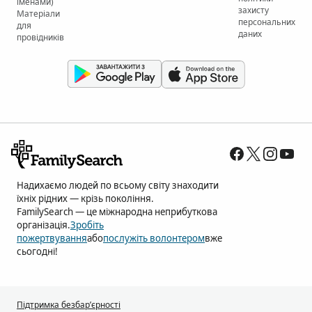
іменами)
захисту
Матеріали
персональних
для
даних
провідників
Надихаємо людей по всьому світу знаходити
їхніх рідних — крізь покоління.
FamilySearch — це міжнародна неприбуткова
організація.
Зробіть
пожертвування
або
послужіть волонтером
вже
сьогодні!
Підтримка безбар’єрності