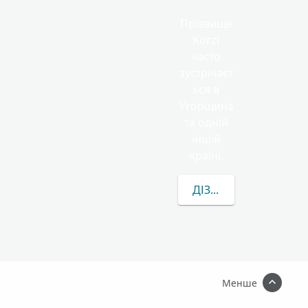
Прізвище
Korzi
часто
зустрічаєт
ься в
Угорщина
та одній
іншій
країні.
ДІЗНАТИСЯ БІЛЬШЕ П
Менше