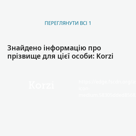
ПЕРЕГЛЯНУТИ ВСІ 1
Знайдено інформацію про
прізвище для цієї особи: Korzi
https://edge.fscdn.org/as
Korzi
icon-
medium.58305dded85682