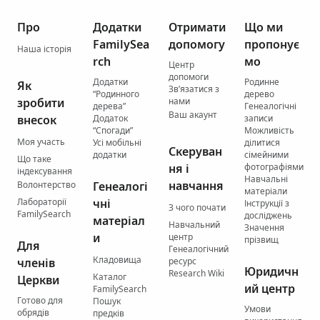
Про
Додатки
Отримати
Що ми
FamilySea
допомогу
пропонує
Наша історія
rch
мо
Центр
допомоги
Додатки
Родинне
Як
Зв’язатися з
“Родинного
дерево
зробити
нами
дерева”
Генеалогічні
Ваш акаунт
внесок
Додаток
записи
“Спогади”
Можливість
Моя участь
Усі мобільні
ділитися
Скеруван
додатки
сімейними
Що таке
ня і
фотографіями
індексування
Навчальні
навчання
Волонтерство
Генеалогі
матеріали
Лабораторії
чні
Інструкції з
З чого почати
FamilySearch
досліджень
матеріал
Навчальний
Значення
и
центр
прізвищ
Для
Генеалогічний
Кладовища
членів
ресурс
Юридичн
Research Wiki
Каталог
Церкви
ий центр
FamilySearch
Готово для
Пошук
Умови
обрядів
предків