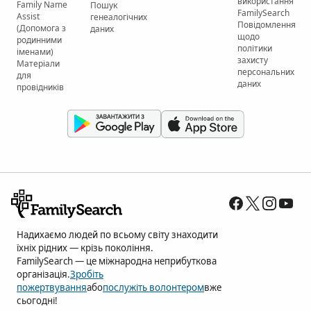
використання
Family Name
Пошук
FamilySearch
Assist
генеалогічних
Повідомлення
(Допомога з
даних
щодо
родинними
політики
іменами)
захисту
Матеріали
персональних
для
даних
провідників
Надихаємо людей по всьому світу знаходити
їхніх рідних — крізь покоління.
FamilySearch — це міжнародна неприбуткова
організація.
Зробіть
пожертвування
або
послужіть волонтером
вже
сьогодні!