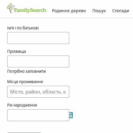
Родинне дерево
Пошук
Спогади
Результати для korzi
Ім’я і по батькові
Прізвища
Потрібно заповнити
Місце проживання
Рік народження