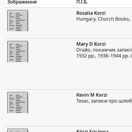
Зображення
П.І.Б.
Більше
Rosalia Korzi
Hungary, Church Books,
Більше
Mary D Korzi
Огайо, покажчик записів
1932 рр., 1938–1944 рр. 
Більше
Kevin M Korzi
Техас, записи про шлюб
Більше
Kórzi Súsánna