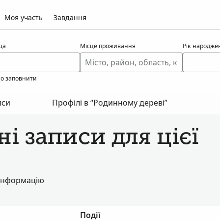
Моя участь
Завдання
ща
Місце проживання
Рік народже
но заповнити
иси
Профілі в “Родинному дереві”
і записи для цієї
 інформацію
Події