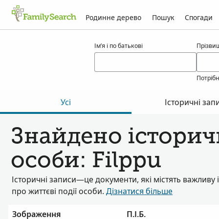
Родинне дерево
Пошук
Спогади
Результати для filppu
Ім’я і по батькові
Прізви
Потріб
Усі
Історичні зап
Знайдено історичн
особи: Filppu
Історичні записи—це документи, які містять важливу
про життєві події особи.
Дізнатися більше
Зображення
П.І.Б.