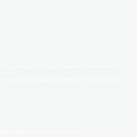
https://edge.fscdn.org/assets/static/media/invalid-
icon-
medium.58305dded85682d90d4c1772efbf1185.svg
вище Filppu часто зустрічається в