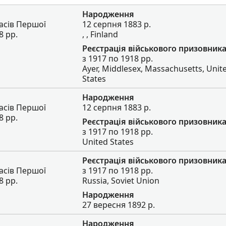
Народження
асів Першої
12 серпня 1883 р.
8 рр.
, , Finland
Реєстрація військового призовник
з 1917 по 1918 рр.
Ayer, Middlesex, Massachusetts, Unit
States
Народження
асів Першої
12 серпня 1883 р.
8 рр.
Реєстрація військового призовник
з 1917 по 1918 рр.
United States
Реєстрація військового призовник
асів Першої
з 1917 по 1918 рр.
8 рр.
Russia, Soviet Union
Народження
27 вересня 1892 р.
Народження