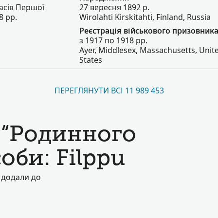
асів Першої
27 вересня 1892 р.
8 рр.
Wirolahti Kirskitahti, Finland, Russia
Реєстрація військового призовник
з 1917 по 1918 рр.
Ayer, Middlesex, Massachusetts, Unit
States
ПЕРЕГЛЯНУТИ ВСІ 11 989 453
 “Родинного
соби: Filppu
е додали до