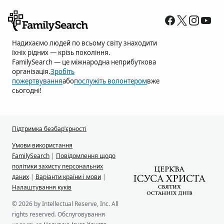
Надихаємо людей по всьому світу знаходити
їхніх рідних — крізь покоління.
FamilySearch — це міжнародна неприбуткова
організація.
Зробіть
пожертвування
або
послужіть волонтером
вже
сьогодні!
Підтримка безбар’єрності
Умови використання
FamilySearch
|
Повідомлення щодо
політики захисту персональних
даних
|
Варіанти країни і мови
|
Налаштування куків
© 2026 by Intellectual Reserve, Inc. All
rights reserved. Обслуговування