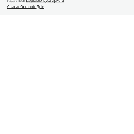
надається
Церквою Ісуса Христа
Святих Останніх Днів