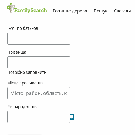
Родинне дерево
Пошук
Спогади
Результати для ashino
Ім’я і по батькові
Прізвища
Потрібно заповнити
Місце проживання
Рік народження