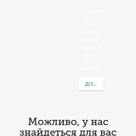
Прізвище
Ashino
часто
зустрічаєт
ься в
Японія та
двох
інших
країнах.
ДІЗНАТИСЯ БІЛЬШЕ П
Можливо, у нас
знайдеться для вас