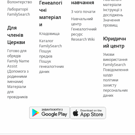
навчання
Волонтерство
Генеалогі
матеріали
Лабораторії
чні
Інструкції з
З чого почати
FamilySearch
досліджень
матеріал
Навчальний
Значення
и
центр
прізвищ
Для
Генеалогічний
Кладовища
членів
ресурс
Юридичн
Research Wiki
Каталог
Церкви
ий центр
FamilySearch
Готово для
Пошук
Умови
обрядів
предків
використання
Family Name
Пошук
FamilySearch
Assist
генеалогічних
Повідомлення
(Допомога з
даних
щодо
родинними
політики
іменами)
захисту
Матеріали
персональних
для
даних
провідників