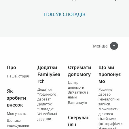
ПОШУК СПОГАДІВ
Менше
Про
Додатки
Отримати
Що ми
FamilySea
допомогу
пропонує
Наша історія
rch
мо
Центр
допомоги
Додатки
Родинне
Як
Зв’язатися з
“Родинного
дерево
зробити
нами
дерева”
Генеалогічні
Ваш акаунт
внесок
Додаток
записи
“Спогади”
Можливість
Моя участь
Усі мобільні
ділитися
Скеруван
додатки
сімейними
Що таке
ня і
фотографіями
індексування
Навчальні