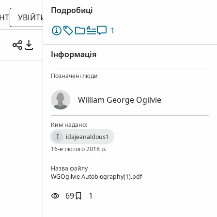
Подробиці
НТ
УВІЙТИ
1
Інформація
Позначені люди
William George Ogilvie
Ким надано:
idajeanaldous1
I
16-е лютого 2018 р.
Назва файлу
WGOgilvie Autobiography(1).pdf
69
1