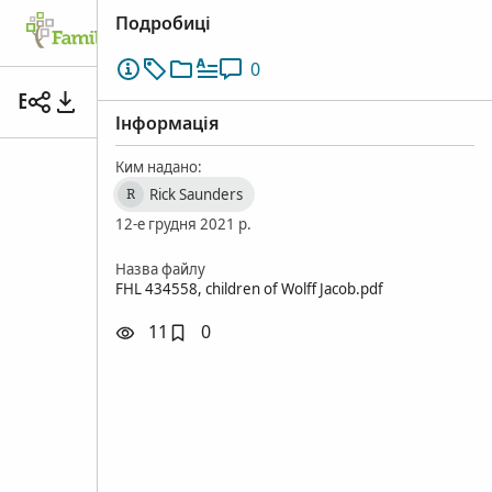
Подробиці
Родинне дерево
Пошук
Спогади
0
Без назви
Інформація
Ким надано:
Rick Saunders
R
12-е грудня 2021 р.
Назва файлу
FHL 434558, children of Wolff Jacob.pdf
11
0