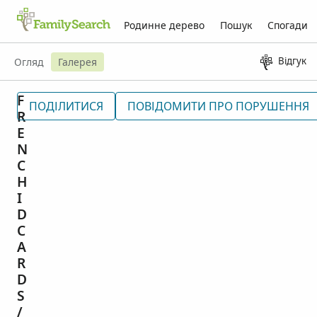
Родинне дерево
Пошук
Спогади
Відгук
Огляд
Галерея
F
ПОДІЛИТИСЯ
ПОВІДОМИТИ ПРО ПОРУШЕННЯ
R
E
N
C
H
I
D
C
A
R
D
S
/