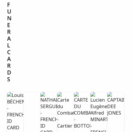
F
U
N
E
R
A
L
C
A
R
D
S