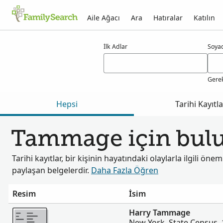
Aile Ağacı
Ara
Hatıralar
Katılın
tammage için sonuçlar
İlk Adlar
Soya
Gerek
Hepsi
Tarihi Kayıtla
Tammage için bulun
Tarihi kayıtlar, bir kişinin hayatındaki olaylarla ilgili öneml
paylaşan belgelerdir.
Daha Fazla Öğren
Resim
İsim
Daha fazla
Harry Tammage
New York, State Census,