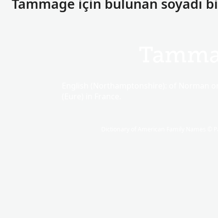
Tammage için bulunan soyadı bil
Tamma
English (Northamptonshire): of Norman o
(Eure) in France.
Dictionary of American Family Names © Pa