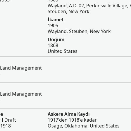
Wayland, A.D. 02, Perkinsville Village, 
Steuben, New York
İkamet
1905
Wayland, Steuben, New York
Doğum
1868
United States
of Land Management
5
of Land Management
5
ge
Askere Alma Kaydı
 I Draft
1917'den 1918'e kadar
-1918
Osage, Oklahoma, United States