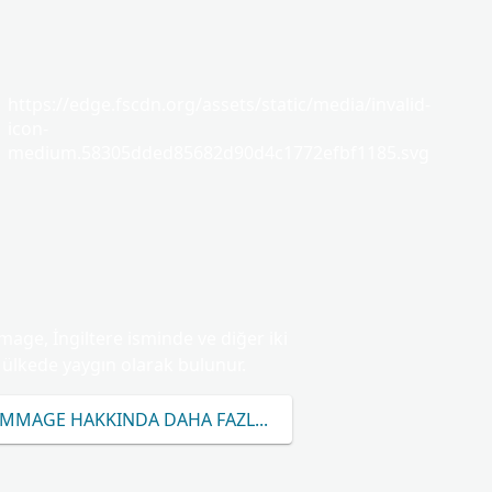
https://edge.fscdn.org/assets/static/media/invalid-
icon-
medium.58305dded85682d90d4c1772efbf1185.svg
age, İngiltere isminde ve diğer iki
ülkede yaygın olarak bulunur.
AMMAGE HAKKINDA DAHA FAZLA ÖĞRENIN