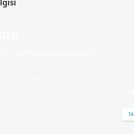
gisi
ge
rigin, a habitational name from Gamaches
trick Hanks 2003, 2006.
Tamm
T