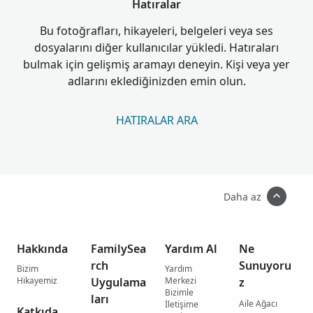
Hatıralar
Bu fotoğrafları, hikayeleri, belgeleri veya ses
dosyalarını diğer kullanıcılar yükledi. Hatıraları
bulmak için gelişmiş aramayı deneyin. Kişi veya yer
adlarını eklediğinizden emin olun.
HATIRALAR ARA
Daha az
Hakkında
FamilySea
Yardım Al
Ne
rch
Sunuyoru
Bizim
Yardım
Hikayemiz
Uygulama
Merkezi
z
Bizimle
ları
Aile Ağacı
İletişime
Katkıda