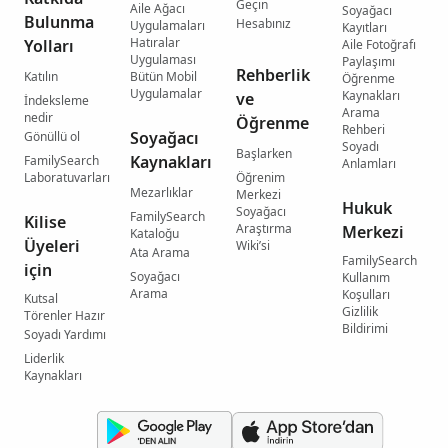
Geçin
Aile Ağacı
Soyağacı
Bulunma
Hesabınız
Uygulamaları
Kayıtları
Hatıralar
Yolları
Aile Fotoğrafı
Uygulaması
Paylaşımı
Rehberlik
Katılın
Bütün Mobil
Öğrenme
Uygulamalar
Kaynakları
ve
İndeksleme
Arama
nedir
Öğrenme
Rehberi
Soyağacı
Gönüllü ol
Soyadı
Başlarken
Kaynakları
FamilySearch
Anlamları
Laboratuvarları
Öğrenim
Mezarlıklar
Merkezi
Hukuk
Soyağacı
FamilySearch
Kilise
Araştırma
Merkezi
Kataloğu
Üyeleri
Wiki’si
Ata Arama
FamilySearch
için
Soyağacı
Kullanım
Arama
Koşulları
Kutsal
Gizlilik
Törenler Hazır
Bildirimi
Soyadı Yardımı
Liderlik
Kaynakları