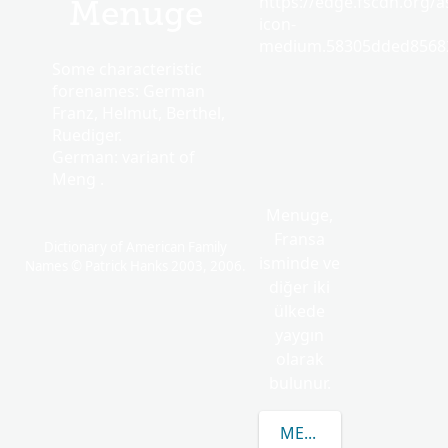
https://edge.fscdn.org/as
Menuge
icon-
medium.58305dded85682
Some characteristic
forenames: German
Franz, Helmut, Berthel,
Ruediger.
German: variant of
Meng .
Menuge,
Fransa
Dictionary of American Family
isminde ve
Names © Patrick Hanks 2003, 2006.
diğer iki
ülkede
yaygın
olarak
bulunur.
MENUGE HAKKINDA D