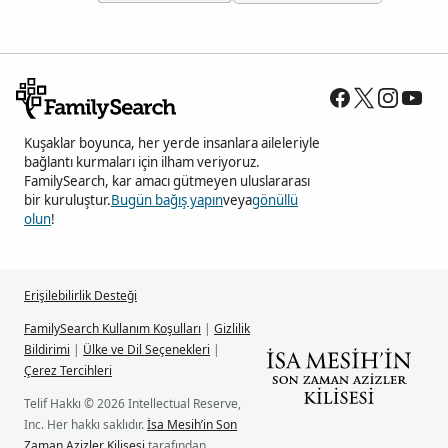
Kuşaklar boyunca, her yerde insanlara aileleriyle
bağlantı kurmaları için ilham veriyoruz.
FamilySearch, kar amacı gütmeyen uluslararası
bir kuruluştur.
Bugün bağış yapın
veya
gönüllü
olun
!
Erişilebilirlik Desteği
FamilySearch Kullanım Koşulları
|
Gizlilik
Bildirimi
|
Ülke ve Dil Seçenekleri
|
Çerez Tercihleri
Telif Hakkı © 2026 Intellectual Reserve,
Inc. Her hakkı saklıdır.
İsa Mesih’in Son
Zaman Azizler Kilisesi
tarafından