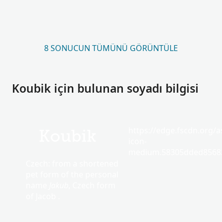
8 SONUCUN TÜMÜNÜ GÖRÜNTÜLE
Koubik için bulunan soyadı bilgisi
https://edge.fscdn.org/as
Koubik
icon-
medium.58305dded85682
Czech: from a shortened
pet form of the personal
name
Jakub
, Czech form
of Jacob .