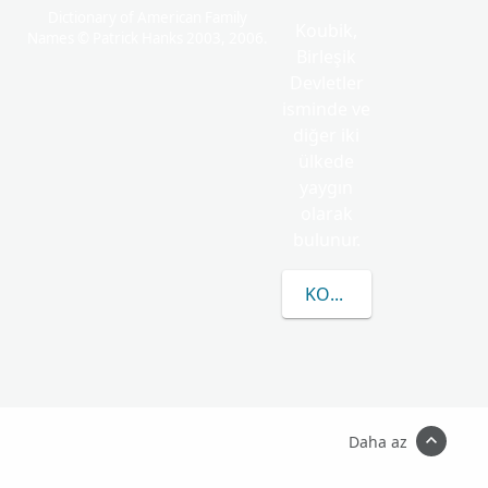
Dictionary of American Family
Koubik,
Names © Patrick Hanks 2003, 2006.
Birleşik
Devletler
isminde ve
diğer iki
ülkede
yaygın
olarak
bulunur.
KOUBIK HAKKINDA D
Daha az