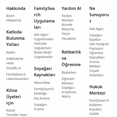
Hakkında
FamilySea
Yardım Al
Ne
rch
Sunuyoru
Bizim
Yardım
Hikayemiz
Uygulama
Merkezi
z
Bizimle
ları
Aile Ağacı
İletişime
Katkıda
Geçin
Aile Ağacı
Soyağacı
Bulunma
Hesabınız
Uygulamaları
Kayıtları
Hatıralar
Yolları
Aile Fotoğrafı
Uygulaması
Paylaşımı
Rehberlik
Katılın
Bütün Mobil
Öğrenme
Uygulamalar
Kaynakları
ve
İndeksleme
Arama
nedir
Öğrenme
Rehberi
Soyağacı
Gönüllü ol
Soyadı
Başlarken
Kaynakları
FamilySearch
Anlamları
Laboratuvarları
Öğrenim
Mezarlıklar
Merkezi
Hukuk
Soyağacı
FamilySearch
Kilise
Araştırma
Merkezi
Kataloğu
Üyeleri
Wiki’si
Ata Arama
FamilySearch
için
Soyağacı
Kullanım
Arama
Koşulları
Kutsal
Gizlilik
Törenler Hazır