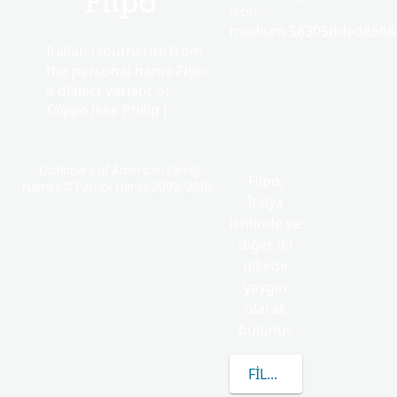
Filpo
icon-
medium.58305dded85682
Italian (southern): from
the personal name
Filpo
,
a dialect variant of
Filippo
(see Philip ).
Dictionary of American Family
Filpo,
Names © Patrick Hanks 2003, 2006.
İtalya
isminde ve
diğer iki
ülkede
yaygın
olarak
bulunur.
FILPO HAKKINDA DAH