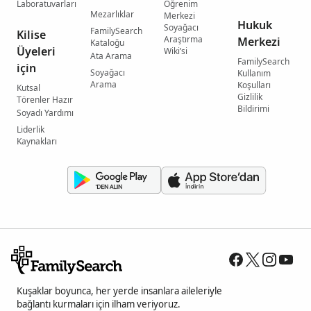
Laboratuvarları
Öğrenim
Mezarlıklar
Merkezi
Hukuk
Soyağacı
FamilySearch
Kilise
Araştırma
Merkezi
Kataloğu
Üyeleri
Wiki’si
Ata Arama
FamilySearch
için
Soyağacı
Kullanım
Arama
Koşulları
Kutsal
Gizlilik
Törenler Hazır
Bildirimi
Soyadı Yardımı
Liderlik
Kaynakları
Kuşaklar boyunca, her yerde insanlara aileleriyle
bağlantı kurmaları için ilham veriyoruz.