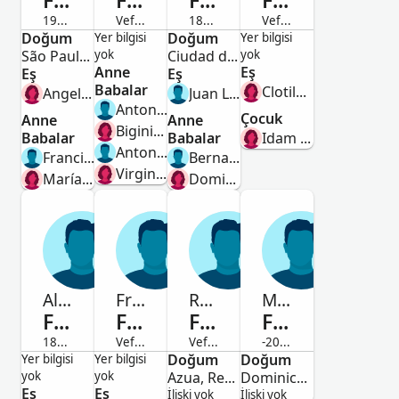
Filpo
Filpo
Filpo
Filpo
1905-Vefat etmiş
Vefat etmiş
1872-Vefat etmiş
Vefat etmiş
Doğum
Erkek
Kadın
Doğum
Kadın
Erkek
Yer bilgisi
Yer bilgisi
São Paulo, São Paulo, Brasil
yok
Ciudad de Buenos Aires, Argentina
yok
Anne
Eş
Eş
Eş
Babalar
Clotilde Costa
Angela Conte
Juan Lapirat
Antonio Ferpo
Çocuk
Anne
Anne
Biginia Beltran
Babalar
Babalar
Idam Margheritam Filpo
Antonio Firppo
Francisco Filpo Moyano
Bernardo Filpo
Virginia Beltrami
María del Pilar Beltrán Altea
Dominga Palmero
Alvaro Tomás
Francisco
Ramon
Manuel De Ovín
Filpo
Filpo
Filpo
Filpo
1871-Vefat etmiş
Vefat etmiş
Vefat etmiş
-2010
Erkek
Erkek
Doğum
Erkek
Doğum
Erkek
Yer bilgisi
Yer bilgisi
yok
yok
Azua, República Dominicana
Dominican Republic
Eş
Eş
İlişki yok
İlişki yok