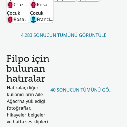
Cruz Altagracia Mendoza Agesta
Rosa Escala
Çocuk
Çocuk
Rosa Silvera
Francisco Filpo
4.283 SONUCUN TÜMÜNÜ GÖRÜNTÜLE
Filpo için
bulunan
hatıralar
Hatıralar, diğer
40 SONUCUN TÜMÜNÜ GÖRÜNTÜL
kullanıcıların Aile
Ağacı’na yüklediği
fotoğraflar,
hikayeler, belgeler
ve hatta ses klipleri