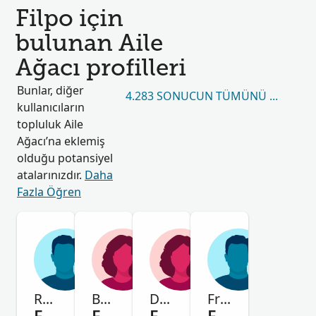
Filpo için
bulunan Aile
Ağacı profilleri
Bunlar, diğer
4.283 SONUCUN TÜMÜNÜ GÖRÜN
kullanıcıların
topluluk Aile
Ağacı’na eklemiş
olduğu potansiyel
atalarınızdır.
Daha
Fazla Öğren
Ramon
Bernardino
Dominga Catalina
Francisco