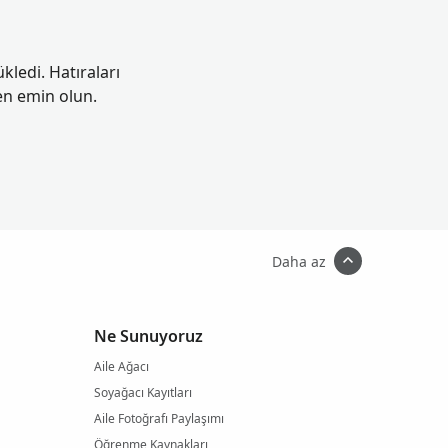
ükledi. Hatıraları
en emin olun.
Daha az
Ne Sunuyoruz
Aile Ağacı
Soyağacı Kayıtları
Aile Fotoğrafı Paylaşımı
Öğrenme Kaynakları