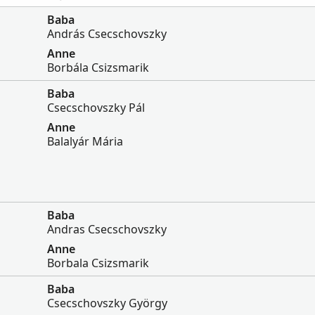
Baba
András Csecschovszky
Anne
Borbála Csizsmarik
Baba
Csecschovszky Pál
Anne
Balalyár Mária
Baba
Andras Csecschovszky
Anne
Borbala Csizsmarik
Baba
Csecschovszky György