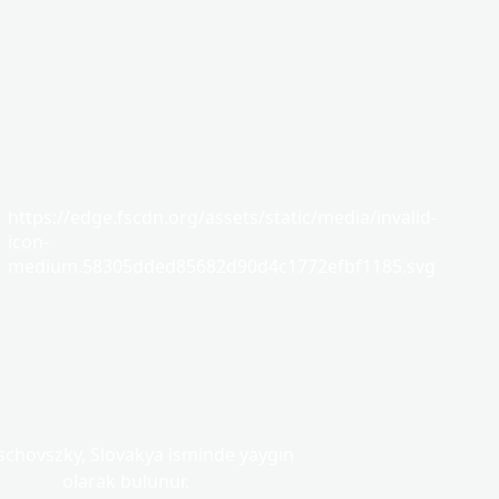
https://edge.fscdn.org/assets/static/media/invalid-
icon-
medium.58305dded85682d90d4c1772efbf1185.svg
schovszky, Slovakya isminde yaygın
olarak bulunur.