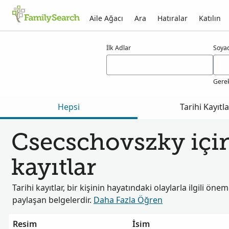
Aile Ağacı
Ara
Hatıralar
Katılın
csecschovszky için sonuçlar
İlk Adlar
Soya
Gerek
Hepsi
Tarihi Kayıtla
Csecschovszky için
kayıtlar
Tarihi kayıtlar, bir kişinin hayatındaki olaylarla ilgili öneml
paylaşan belgelerdir.
Daha Fazla Öğren
Resim
İsim