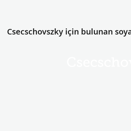
Csecschovszky için bulunan soyad
Csecscho