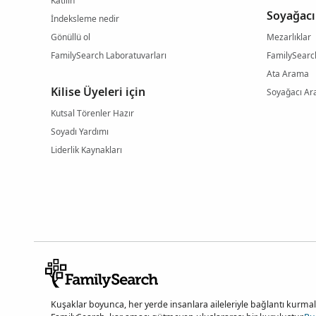
Katılın
Soyağacı
İndeksleme nedir
Gönüllü ol
Mezarlıklar
FamilySearch Laboratuvarları
FamilySearc
Ata Arama
Kilise Üyeleri için
Soyağacı A
Kutsal Törenler Hazır
Soyadı Yardımı
Liderlik Kaynakları
Kuşaklar boyunca, her yerde insanlara aileleriyle bağlantı kurmala