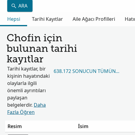
ARA
Hepsi
Tarihi Kayıtlar
Aile Ağacı Profilleri
Hatı
Chofin için
bulunan tarihi
kayıtlar
Tarihi kayıtlar, bir
638.172 SONUCUN TÜMÜNÜ GÖRÜ
kişinin hayatındaki
olaylarla ilgili
önemli ayrıntıları
paylaşan
belgelerdir.
Daha
Fazla Öğren
Resim
İsim