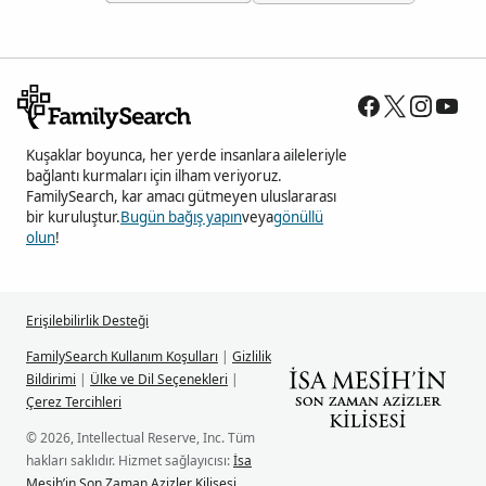
Kuşaklar boyunca, her yerde insanlara aileleriyle
bağlantı kurmaları için ilham veriyoruz.
FamilySearch, kar amacı gütmeyen uluslararası
bir kuruluştur.
Bugün bağış yapın
veya
gönüllü
olun
!
Erişilebilirlik Desteği
FamilySearch Kullanım Koşulları
|
Gizlilik
Bildirimi
|
Ülke ve Dil Seçenekleri
|
Çerez Tercihleri
© 2026, Intellectual Reserve, Inc. Tüm
hakları saklıdır. Hizmet sağlayıcısı:
İsa
Mesih’in Son Zaman Azizler Kilisesi
.