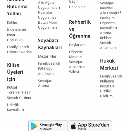
Geçin
Aile Ağacı
Soyağacı
Bulunma
Hesabınız
Uygulamaları
Kayıtları
Hatıralar
Yolları
Aile Fotoğrafı
Uygulaması
Paylaşımı
Rehberlik
Katılın
Bütün Mobil
Öğrenme
Uygulamalar
Kaynakları
ve
İndeksleme
Arama
nedir
Öğrenme
Rehberi
Soyağacı
Gönüllü ol
Soyadı
Başlarken
Kaynakları
FamilySearch
Anlamları
Laboratuvarları
Öğrenim
Mezarlıklar
Merkezi
Hukuk
Soyağacı
FamilySearch
Kilise
Araştırma
Merkezi
Kataloğu
Üyeleri
Wiki’si
Ata Arama
FamilySearch
için
Soyağacı
Kullanım
Arama
Koşulları
Kutsal
Gizlilik
Törenler Hazır
Bildirimi
Soyadı Yardımı
Liderlik
Kaynakları