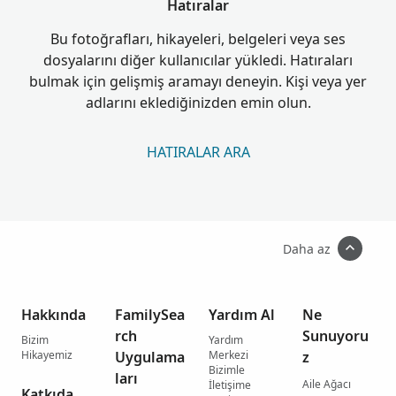
Hatıralar
Bu fotoğrafları, hikayeleri, belgeleri veya ses
dosyalarını diğer kullanıcılar yükledi. Hatıraları
bulmak için gelişmiş aramayı deneyin. Kişi veya yer
adlarını eklediğinizden emin olun.
HATIRALAR ARA
Daha az
Hakkında
FamilySea
Yardım Al
Ne
rch
Sunuyoru
Bizim
Yardım
Hikayemiz
Uygulama
Merkezi
z
Bizimle
ları
Aile Ağacı
İletişime
Katkıda