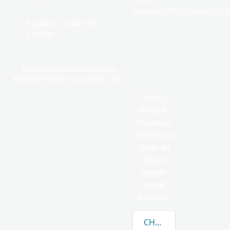
icon-
medium.58305dded85682
English: variant of
Chaffin .
Dictionary of American Family
Names © Patrick Hanks 2003, 2006.
Chofin,
Birleşik
Devletler
isminde ve
diğer iki
ülkede
yaygın
olarak
bulunur.
CHOFIN HAKKINDA D