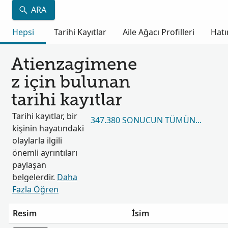
ARA
Hepsi
Tarihi Kayıtlar
Aile Ağacı Profilleri
Hatı
Atienzagimene
z için bulunan
tarihi kayıtlar
Tarihi kayıtlar, bir
347.380 SONUCUN TÜMÜNÜ GÖRÜ
kişinin hayatındaki
olaylarla ilgili
önemli ayrıntıları
paylaşan
belgelerdir.
Daha
Fazla Öğren
Resim
İsim