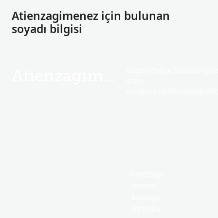
Atienzagimenez için bulunan
soyadı bilgisi
https://edge.fscdn.org/as
Atienzagimenez
icon-
medium.58305dded85682
Atienzagi
menez,
İspanya
isminde