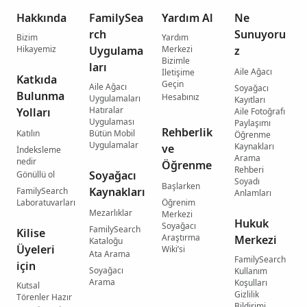
Hakkında
FamilySea
Yardım Al
Ne
rch
Sunuyoru
Bizim
Yardım
Hikayemiz
Uygulama
Merkezi
z
Bizimle
ları
Aile Ağacı
İletişime
Katkıda
Geçin
Aile Ağacı
Soyağacı
Bulunma
Hesabınız
Uygulamaları
Kayıtları
Hatıralar
Yolları
Aile Fotoğrafı
Uygulaması
Paylaşımı
Rehberlik
Katılın
Bütün Mobil
Öğrenme
Uygulamalar
Kaynakları
ve
İndeksleme
Arama
nedir
Öğrenme
Rehberi
Soyağacı
Gönüllü ol
Soyadı
Başlarken
Kaynakları
FamilySearch
Anlamları
Laboratuvarları
Öğrenim
Mezarlıklar
Merkezi
Hukuk
Soyağacı
FamilySearch
Kilise
Araştırma
Merkezi
Kataloğu
Üyeleri
Wiki’si
Ata Arama
FamilySearch
için
Soyağacı
Kullanım
Arama
Koşulları
Kutsal
Gizlilik
Törenler Hazır
Bildirimi